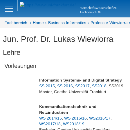
Close
Wirtschaftswissenschaften
DE
EN
Fachbereich
02
Fachbereich
Home
Business Informatics
Professur Wiewiorra
Jun. Prof. Dr. Lukas Wiewiorra
Business Informatics
Lehre
Abteilung Wirtschaftsinformatik
Vorlesungen
Professur Wiewiorra
Lehre
Information Systems- and Digital Strategy
SS 2015
,
SS 2016
,
SS2017
,
SS2018
, SS2019
Lebenslauf
Master, Goethe Universität Frankfurt
Publikationen
Kommunikationstechnik und
Netzindustrien
Team
WS 2014/15
,
WS 2015/16
,
WS2016/17
,
WS2017/18
,
WS2018/19
Bachelor, Goethe Universität Frankfurt