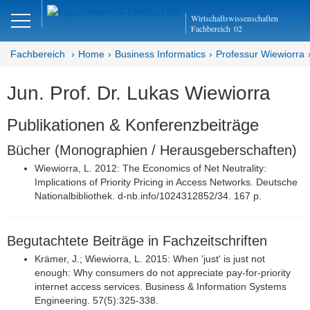
Close
Wirtschaftswissenschaften
DE
EN
Fachbereich
02
Fachbereich
Home
Business Informatics
Professur Wiewiorra
Jun. Prof. Dr. Lukas Wiewiorra
Business Informatics
Publikationen & Konferenzbeiträge
Abteilung Wirtschaftsinformatik
Bücher (Monographien / Herausgeberschaften)
Professur Wiewiorra
Wiewiorra, L. 2012: The Economics of Net Neutrality:
Implications of Priority Pricing in Access Networks. Deutsche
Lehre
Nationalbibliothek. d-nb.info/1024312852/34. 167 p.
Lebenslauf
Begutachtete Beiträge in Fachzeitschriften
Publikationen
Krämer, J.; Wiewiorra, L. 2015: When 'just' is just not
enough: Why consumers do not appreciate pay-for-priority
Team
internet access services. Business & Information Systems
Engineering. 57(5):325-338.