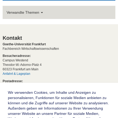
Verwandte Themen
Kontakt
Goethe-Universität Frankfurt
Fachbereich Wirtschaftswissenschaften
Besucheradresse:
Campus Westend
Theodor-W.-Adorno-Platz 4
60323 Frankfurt am Main
Anfahrt & Lageplan
Postadresse:
60629 Frankfurt am Main
Wir verwenden Cookies, um Inhalte und Anzeigen zu
Studentische Anfragen:
studium[at]wiwi.uni-frankfurt[dot]de
personalisieren, Funktionen für soziale Medien anbieten zu
können und die Zugriffe auf unserer Website zu analysieren.
Allgemeine Anfragen:
Außerdem geben wir Informationen zu Ihrer Verwendung
dekanat02[at]wiwi.uni-frankfurt[dot]de
unserer Website an unsere Partner für soziale Medien,
Follow us: