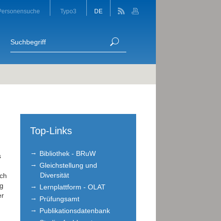
Personensuche
Typo3
DE
Top-Links
Bibliothek - BRuW
s
Gleichstellung und
Diversität
ach
ng
Lernplattform - OLAT
er
Prüfungsamt
Publikationsdatenbank