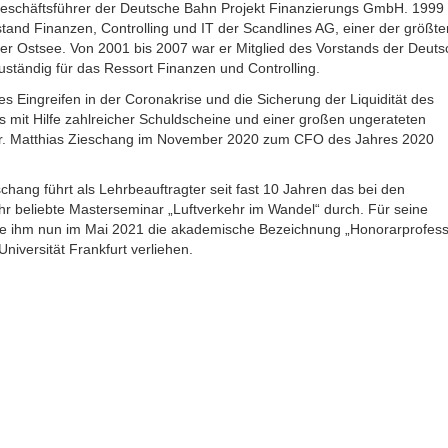
eschäftsführer der Deutsche Bahn Projekt Finanzierungs GmbH. 1999 
tand Finanzen, Controlling und IT der Scandlines AG, einer der größte
er Ostsee. Von 2001 bis 2007 war er Mitglied des Vorstands der Deuts
ständig für das Ressort Finanzen und Controlling.
es Eingreifen in der Coronakrise und die Sicherung der Liquidität des
 mit Hilfe zahlreicher Schuldscheine und einer großen ungerateten
r. Matthias Zieschang im November 2020 zum CFO des Jahres 2020
schang führt als Lehrbeauftragter seit fast 10 Jahren das bei den
r beliebte Masterseminar „Luftverkehr im Wandel“ durch. Für seine
e ihm nun im Mai 2021 die akademische Bezeichnung „Honorarprofess
niversität Frankfurt verliehen.