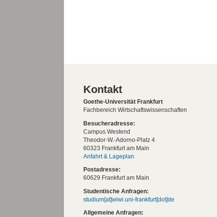
Kontakt
Goethe-Universität Frankfurt
Fachbereich Wirtschaftswissenschaften
Besucheradresse:
Campus Westend
Theodor-W.-Adorno-Platz 4
60323 Frankfurt am Main
Anfahrt & Lageplan
Postadresse:
60629 Frankfurt am Main
Studentische Anfragen:
studium[at]wiwi.uni-frankfurt[dot]de
Allgemeine Anfragen: