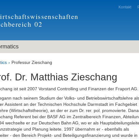
Kontakt
rtschaftswissenschaften
achbereich
02
ormatics
tics
Professur Zieschang
of. Dr. Matthias Zieschang
schang ist seit 2007 Vorstand Controlling und Finanzen der Fraport AG.
egann nach seinem Studium der Volks- und Betriebswirtschaftslehre al
her Assistent an der Technischen Hochschule Darmstadt im Fachgebiet
lehre (Wirtschaftstheorie), an der er zum Dr. rer. pol. promovierte. Dan
schang Referent bei der BASF AG im Zentralbereich Finanzen, Abteilu
94 wechselte er zur Deutschen Bahn AG, wo er als Hauptabteilungsleit
nzstrategie und Planung leitete. 1997 übernahm er - ebenfalls als
eiter - den Bereich Projekt- und Beteiligungsfinanzierung und wurde in