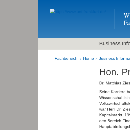
Wi
F
Business Inf
Fachbereich
Home
Business Informa
Hon. Pr
Dr. Matthias Zie
Seine Karriere b
Wissenschaftlic
Volkswirt­schafts
war Herr Dr. Zie
Kapitalmarkt. 19
den Bereich Fina
Hauptabteilungsl