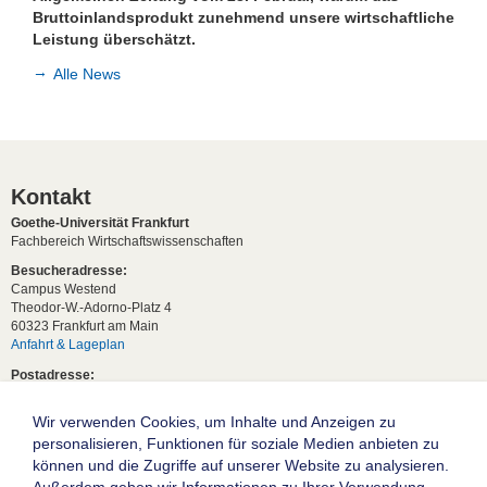
Bruttoinlandsprodukt zunehmend unsere wirtschaftliche
Leistung überschätzt.
Alle News
Kontakt
Goethe-Universität Frankfurt
Fachbereich Wirtschaftswissenschaften
Besucheradresse:
Campus Westend
Theodor-W.-Adorno-Platz 4
60323 Frankfurt am Main
Anfahrt & Lageplan
Postadresse:
60629 Frankfurt am Main
Wir verwenden Cookies, um Inhalte und Anzeigen zu
Studentische Anfragen:
studium[at]wiwi.uni-frankfurt[dot]de
personalisieren, Funktionen für soziale Medien anbieten zu
können und die Zugriffe auf unserer Website zu analysieren.
Allgemeine Anfragen: