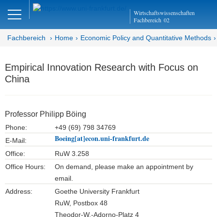
Close
Wirtschaftswissenschaften
DE
EN
Fachbereich
02
Fachbereich
Home
Economic Policy and Quantitative Methods
Empirical Innovation Research with Focus on
Economic Policy and
China
Quantitative Methods
Department EQ
Professor Philipp Böing
Home
Phone:
+49 (69) 798 34769
Boeing[at]econ.uni-frankfurt.de
E-Mail:
Office:
RuW 3.258
Office Hours:
On demand, please make an appointment by
email.
Address:
Goethe University Frankfurt
RuW, Postbox 48
Theodor-W.-Adorno-Platz 4