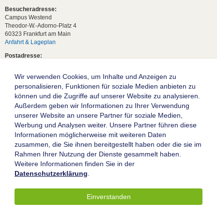
Besucheradresse:
Campus Westend
Theodor-W.-Adorno-Platz 4
60323 Frankfurt am Main
Anfahrt & Lageplan
Postadresse:
60629 Frankfurt am Main
Wir verwenden Cookies, um Inhalte und Anzeigen zu
Studentische Anfragen:
studium[at]wiwi.uni-frankfurt[dot]de
personalisieren, Funktionen für soziale Medien anbieten zu
können und die Zugriffe auf unserer Website zu analysieren.
Allgemeine Anfragen:
Außerdem geben wir Informationen zu Ihrer Verwendung
dekanat02[at]wiwi.uni-frankfurt[dot]de
unserer Website an unsere Partner für soziale Medien,
Follow us:
Werbung und Analysen weiter. Unsere Partner führen diese
Informationen möglicherweise mit weiteren Daten
zusammen, die Sie ihnen bereitgestellt haben oder die sie im
Die Goethe-Universität Frankfurt am Main
Rahmen Ihrer Nutzung der Dienste gesammelt haben.
Weitere Informationen finden Sie in der
Impressum
Datenschutzerklärung
.
Datenschutz
Barrierefreiheit
Einverstanden
© 2004-2026 Goethe-Universität Frankfurt am Main