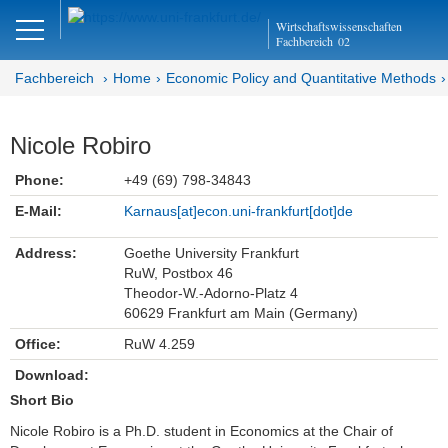
Close
Wirtschaftswissenschaften
DE
EN
Fachbereich
02
Fachbereich
Home
Economic Policy and Quantitative Methods
Economic Policy and
Nicole Robiro
Quantitative Methods
Phone:
+49 (69) 798-34843
Home
E-Mail:
Karnaus[at]econ.uni-frankfurt[dot]de
Team
Address:
Goethe University Frankfurt
RuW, Postbox 46
Theodor-W.-Adorno-Platz 4
Ellen Bielfeldt
60629 Frankfurt am Main (Germany)
Elisabeth Binder
Office:
RuW 4.259
Download:
Cannon Cloud
Short Bio
Norwin Galinski
Nicole Robiro is a Ph.D. student in Economics at the Chair of