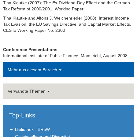
Tina Klautke (2007): The Ex-Dividend-Day Effect and the German
Honorarprofessuren
Tax Reform of 2000/2001, Working Paper
Tina Klautke and Alfons J. Weichenrieder (2008): Interest Income
Student Assistants
Tax Evasion, the EU Savings Directive, and Capital Market Effects,
CESifo Working Paper No. 2300
Alumni
Hirofumi Takikawa, Ph.D.
Conference Presentations
International Institute of Public Finance, Maastricht, August 2008
Hoang Ha Nguyen Thi, Ph.D.
Mehr aus diesem Bereich
Patrick Blank
Eren Gürer, Ph.D.
Verwandte Themen
Dr. Sebastian Blesse
Dr. Fangying Xu
Top-Links
Johannes Kasinger Ph.D.
Bibliothek - BRuW
Gleichstellung und Diversität