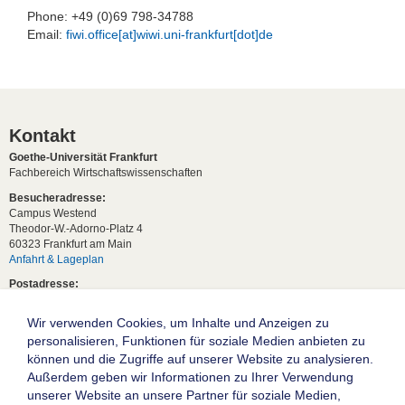
Phone: +49 (0)69 798-34788
Email:
fiwi.office[at]wiwi.uni-frankfurt[dot]de
Kontakt
Goethe-Universität Frankfurt
Fachbereich Wirtschaftswissenschaften
Besucheradresse:
Campus Westend
Theodor-W.-Adorno-Platz 4
60323 Frankfurt am Main
Anfahrt & Lageplan
Postadresse:
60629 Frankfurt am Main
Wir verwenden Cookies, um Inhalte und Anzeigen zu
Studentische Anfragen:
studium[at]wiwi.uni-frankfurt[dot]de
personalisieren, Funktionen für soziale Medien anbieten zu
können und die Zugriffe auf unserer Website zu analysieren.
Allgemeine Anfragen:
Außerdem geben wir Informationen zu Ihrer Verwendung
dekanat02[at]wiwi.uni-frankfurt[dot]de
unserer Website an unsere Partner für soziale Medien,
Follow us: