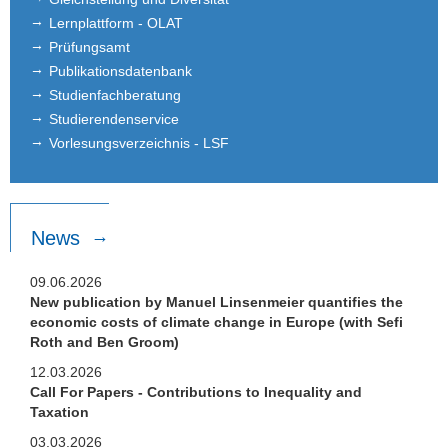
Dr. Sylwia Bialek
Lernplattform - OLAT
Dr. Besart Avdiu
Prüfungsamt
Publikationsdatenbank
Dr. Lukas Nöh
Studienfachberatung
Studierendenservice
Dr. Shafik Hebous
Vorlesungsverzeichnis - LSF
Dr. Danilo Zehner
Dr. Jochen Zimmer
News
Dr. Pinar Topal
09.06.2026
Dr. Vilen Lipatov
New publication by Manuel Linsenmeier quantifies the
economic costs of climate change in Europe (with Sefi
Roth and Ben Groom)
Dr. Frank Blasch
12.03.2026
Dr. Enrico Boehme
Call For Papers - Contributions to Inequality and
Taxation
Dr. Oliver Busch
03.03.2026