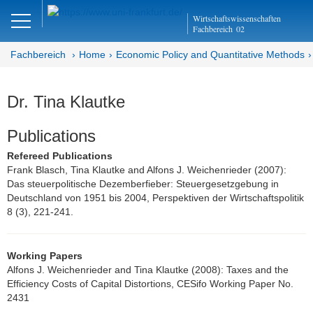
Close
Wirtschaftswissenschaften
DE
EN
Fachbereich
02
Fachbereich
Home
Economic Policy and Quantitative Methods
Economic Policy and
Dr. Tina Klautke
Quantitative Methods
Publications
Department EQ
Refereed Publications
Frank Blasch, Tina Klautke and Alfons J. Weichenrieder (2007):
Home
Das steuerpolitische Dezemberfieber: Steuergesetzgebung in
Deutschland von 1951 bis 2004, Perspektiven der Wirtschaftspolitik
Team
8 (3), 221-241.
Prof. Dr. Alfons J. Weichenrieder
Working Papers
Inga Buschmann (Team Assistant)
Alfons J. Weichenrieder and Tina Klautke (2008): Taxes and the
Efficiency Costs of Capital Distortions, CESifo Working Paper No.
Research Assistants
2431