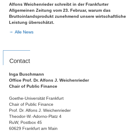
Alfons Weichenrieder schreibt in der Frankfurter
Dr. Tina Klautke
Allgemeinen Zeitung vom 23. Februar, warum das
Bruttoinlandsprodukt zunehmend unsere wirtschaftliche
Dr. Robert Kraemer
Leistung überschätzt.
Alle News
Dr. Christopher Mueller
Dr. Tasneem Zafar
Teaching
Contact
Bachelor and Master theses
Inga Buschmann
Office Prof. Dr. Alfons J. Weichenrieder
Public Relations
Chair of Public Finance
Goethe-Universität Frankfurt
Links
Chair of Public Finance
Prof. Dr. Alfons J. Weichenrieder
Historic Corporate Income Tax Rates
Theodor-W.-Adorno-Platz 4
RuW, Postbox 45
60629 Frankfurt am Main