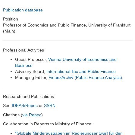
Honorarprofessuren
Publication database
Student Assistants
Position
Professor of Economics and Public Finance, University of Frankfurt
(Main)
Alumni
Teaching
Professional Activities
Bachelor and Master theses
Guest Professor,
Vienna University of Economics and
Business
Public Relations
Advisory Board,
International Tax and Public Finance
Managing Editor,
FinanzArchiv (Public Finance Analysis)
Links
Historic Corporate Income Tax Rates
Research and Publications
See
IDEAS/Repec
or
SSRN
Citations (
via Repec
)
Collaboration in Reports to Ministry of Finance:
"Globale Minderausgaben im Regierungsentwurf für den