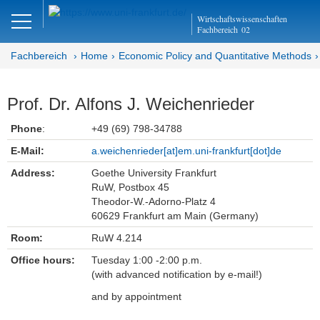
Close
Wirtschaftswissenschaften
DE
EN
Fachbereich
02
Fachbereich
Home
Economic Policy and Quantitative Methods
Economic Policy and
Prof. Dr. Alfons J. Weichenrieder
Quantitative Methods
Phone
:
+49 (69) 798-34788
Department EQ
E-Mail:
a.weichenrieder[at]em.uni-frankfurt[dot]de
Address:
Goethe University Frankfurt
Home
RuW, Postbox 45
Theodor-W.-Adorno-Platz 4
Team
60629 Frankfurt am Main (Germany)
Room:
RuW 4.214
Prof. Dr. Alfons J. Weichenrieder
Office hours:
Tuesday 1:00 -2:00 p.m.
Inga Buschmann (Team Assistant)
(with advanced notification by e-mail!)
and by appointment
Research Assistants