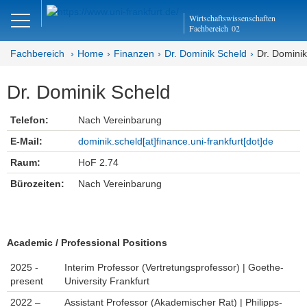
Close
Wirtschaftswissenschaften
DE
EN
Fachbereich
02
Fachbereich
Home
Finanzen
Dr. Dominik Scheld
Dr. Domini
Dr. Dominik Scheld
Finanzen
Telefon:
Nach Vereinbarung
Dr. Dominik Scheld
E-Mail:
dominik.scheld[at]finance.uni-frankfurt[dot]de
Raum:
HoF 2.74
Bürozeiten:
Nach Vereinbarung
Academic / Professional Positions
2025 -
Interim Professor (Vertretungsprofessor) | Goethe-
present
University Frankfurt
2022 –
Assistant Professor (Akademischer Rat) | Philipps-