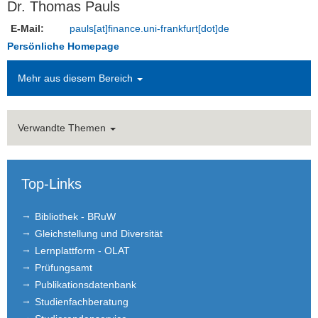
Dr. Thomas Pauls
Techn.-admin. Mitarbeiter*innen
E-Mail:
pauls[at]finance.uni-frankfurt[dot]de
Persönliche Homepage
Stud. Mitarbeiter*innen
Mehr aus diesem Bereich
Alumni
Studium
Verwandte Themen
Empfehlungsschreiben
Forschung
Top-Links
Geförderte Projekte
Bibliothek - BRuW
Gleichstellung und Diversität
Lernplattform - OLAT
Prüfungsamt
Publikationsdatenbank
Studienfachberatung