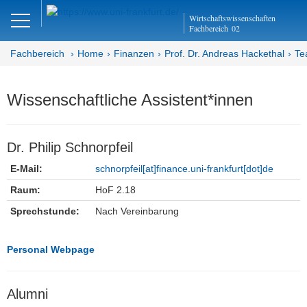
Close
Wirtschaftswissenschaften
DE
EN
Fachbereich
02
Fachbereich
Home
Finanzen
Prof. Dr. Andreas Hackethal
Te
Finanzen
Wissenschaftliche Assistent*innen
Home - Abteilung Finanzen
Dr. Philip Schnorpfeil
Home - Professur Hackethal
E-Mail:
schnorpfeil[at]finance.uni-frankfurt[dot]de
Team
Raum:
HoF 2.18
Sprechstunde:
Nach Vereinbarung
Prof. Dr. Hackethal
Wiss. Assistent*innen
Personal Webpage
Wiss. Mitarbeiter*innen
Alumni
Lehrbeauftragte