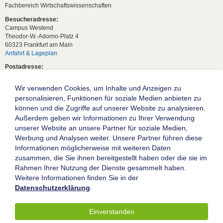
Fachbereich Wirtschaftswissenschaften
Besucheradresse:
Campus Westend
Theodor-W.-Adorno-Platz 4
60323 Frankfurt am Main
Anfahrt & Lageplan
Postadresse:
60629 Frankfurt am Main
Wir verwenden Cookies, um Inhalte und Anzeigen zu
Studentische Anfragen:
studium[at]wiwi.uni-frankfurt[dot]de
personalisieren, Funktionen für soziale Medien anbieten zu
können und die Zugriffe auf unserer Website zu analysieren.
Allgemeine Anfragen:
Außerdem geben wir Informationen zu Ihrer Verwendung
dekanat02[at]wiwi.uni-frankfurt[dot]de
unserer Website an unsere Partner für soziale Medien,
Follow us:
Werbung und Analysen weiter. Unsere Partner führen diese
Informationen möglicherweise mit weiteren Daten
zusammen, die Sie ihnen bereitgestellt haben oder die sie im
Die Goethe-Universität Frankfurt am Main
Rahmen Ihrer Nutzung der Dienste gesammelt haben.
Weitere Informationen finden Sie in der
Impressum
Datenschutzerklärung
.
Datenschutz
Barrierefreiheit
Einverstanden
© 2004-2026 Goethe-Universität Frankfurt am Main