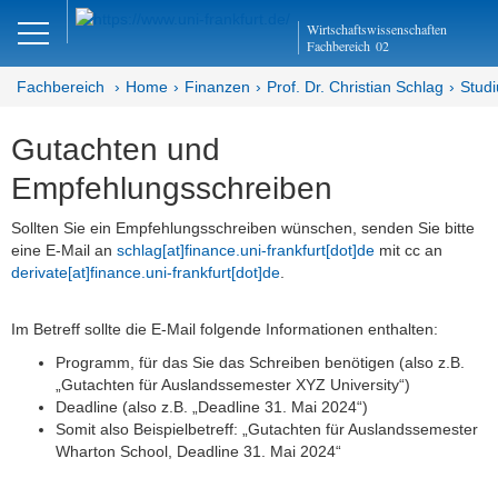
Close
Wirtschaftswissenschaften
DE
EN
Fachbereich
02
Fachbereich
Home
Finanzen
Prof. Dr. Christian Schlag
Stud
Gutachten und
Finanzen
Empfehlungsschreiben
Home - Abteilung Finanzen
Sollten Sie ein Empfehlungsschreiben wünschen, senden Sie bitte
eine E-Mail an
schlag[at]finance.uni-frankfurt[dot]de
mit cc an
Home - Professur Schlag
derivate[at]finance.uni-frankfurt[dot]de
.
Team
Im Betreff sollte die E-Mail folgende Informationen enthalten:
Studium
Programm, für das Sie das Schreiben benötigen (also z.B.
„Gutachten für Auslandssemester XYZ University“)
Bachelorarbeiten
Deadline (also z.B. „Deadline 31. Mai 2024“)
Somit also Beispielbetreff: „Gutachten für Auslandssemester
Masterarbeiten
Wharton School, Deadline 31. Mai 2024“
Gutachten und