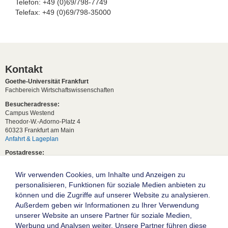
Telefon: +49 (0)69/798-7749
Telefax: +49 (0)69/798-35000
Kontakt
Goethe-Universität Frankfurt
Fachbereich Wirtschaftswissenschaften
Besucheradresse:
Campus Westend
Theodor-W.-Adorno-Platz 4
60323 Frankfurt am Main
Anfahrt & Lageplan
Postadresse:
60629 Frankfurt am Main
Wir verwenden Cookies, um Inhalte und Anzeigen zu
Studentische Anfragen:
studium[at]wiwi.uni-frankfurt[dot]de
personalisieren, Funktionen für soziale Medien anbieten zu
können und die Zugriffe auf unserer Website zu analysieren.
Allgemeine Anfragen:
Außerdem geben wir Informationen zu Ihrer Verwendung
dekanat02[at]wiwi.uni-frankfurt[dot]de
unserer Website an unsere Partner für soziale Medien,
Follow us:
Werbung und Analysen weiter. Unsere Partner führen diese