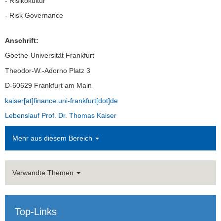
- Risikokultur
- Risk Governance
Wiss. Mitarbeiter:innen
Alumni
Anschrift:
Goethe-Universität Frankfurt
Studium
Theodor-W.-Adorno Platz 3
Forschung
D-60629 Frankfurt am Main
kaiser[at]finance.uni-frankfurt[dot]de
Presse
Lebenslauf Prof. Dr. Thomas Kaiser
Mehr aus diesem Bereich
Verwandte Themen
Top-Links