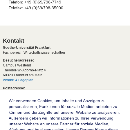
Telefon: +49 (0)69/798-7749
Telefax: +49 (0)69/798-35000
Kontakt
Goethe-Universität Frankfurt
Fachbereich Wirtschaftswissenschaften
Besucheradresse:
Campus Westend
Theodor-W.-Adorno-Platz 4
60323 Frankfurt am Main
Anfahrt & Lageplan
Postadresse:
60629 Frankfurt am Main
Wir verwenden Cookies, um Inhalte und Anzeigen zu
Studentische Anfragen:
studium[at]wiwi.uni-frankfurt[dot]de
personalisieren, Funktionen für soziale Medien anbieten zu
können und die Zugriffe auf unserer Website zu analysieren.
Allgemeine Anfragen:
Außerdem geben wir Informationen zu Ihrer Verwendung
dekanat02[at]wiwi.uni-frankfurt[dot]de
unserer Website an unsere Partner für soziale Medien,
Follow us:
Werbung und Analysen weiter. Unsere Partner führen diese