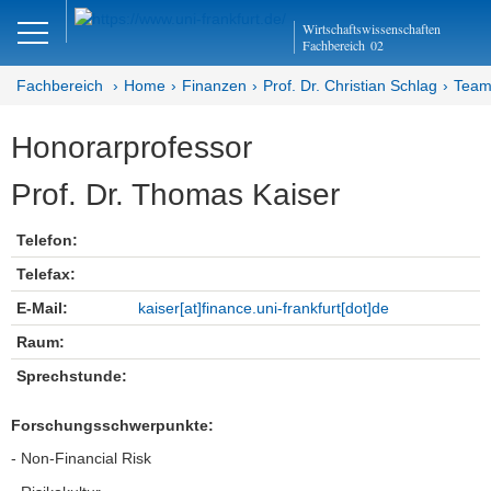
Close
Wirtschaftswissenschaften
DE
EN
Fachbereich
02
Fachbereich
Home
Finanzen
Prof. Dr. Christian Schlag
Tea
Honorarprofessor
Finanzen
Prof. Dr. Thomas Kaiser
Home - Abteilung Finanzen
Telefon:
Home - Professur Schlag
Telefax:
Team
E-Mail:
kaiser[at]finance.uni-frankfurt[dot]de
Raum:
Administration
Sprechstunde:
Honorarprofessor
Forschungsschwerpunkte:
Lehrbeauftragter
- Non-Financial Risk
Wiss. Assistent:innen