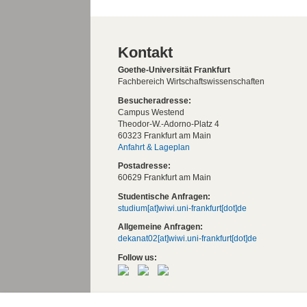
Kontakt
Goethe-Universität Frankfurt
Fachbereich Wirtschaftswissenschaften
Besucheradresse:
Campus Westend
Theodor-W.-Adorno-Platz 4
60323 Frankfurt am Main
Anfahrt & Lageplan
Postadresse:
60629 Frankfurt am Main
Studentische Anfragen:
studium[at]wiwi.uni-frankfurt[dot]de
Allgemeine Anfragen:
dekanat02[at]wiwi.uni-frankfurt[dot]de
Follow us:
Die Goethe-Universität Frankfurt am Mai