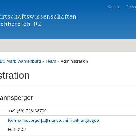
Kontakt
Pers
rtschaftswissenschaften
achbereich
02
 Dr. Mark Wahrenburg
Team
Administration
tration
mannsperger
+49 (69) 798-33700
Kollmannsperger[at]finance.uni-frankfurt[dot]de
HoF 2.47