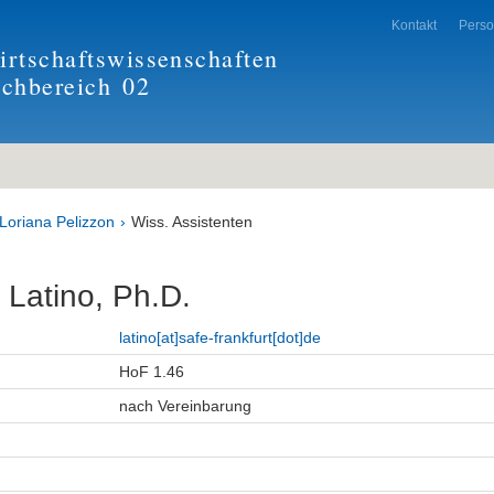
Kontakt
Pers
rtschaftswissenschaften
achbereich
02
 Loriana Pelizzon
Wiss. Assistenten
 Latino, Ph.D.
latino[at]safe-frankfurt[dot]de
HoF 1.46
nach Vereinbarung