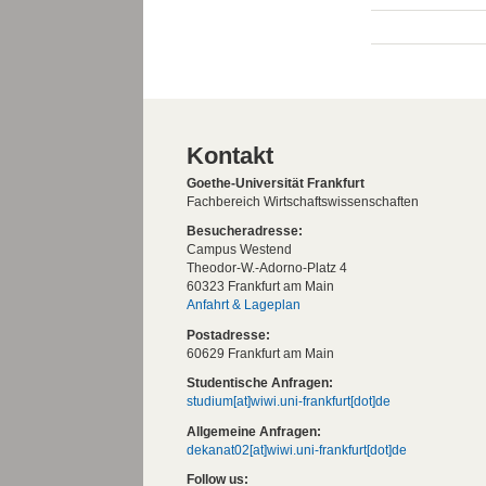
Kontakt
Goethe-Universität Frankfurt
Fachbereich Wirtschaftswissenschaften
Besucheradresse:
Campus Westend
Theodor-W.-Adorno-Platz 4
60323 Frankfurt am Main
Anfahrt & Lageplan
Postadresse:
60629 Frankfurt am Main
Studentische Anfragen:
studium[at]wiwi.uni-frankfurt[dot]de
Allgemeine Anfragen:
dekanat02[at]wiwi.uni-frankfurt[dot]de
Follow us: