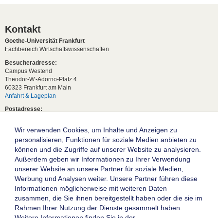
Kontakt
Goethe-Universität Frankfurt
Fachbereich Wirtschaftswissenschaften
Besucheradresse:
Campus Westend
Theodor-W.-Adorno-Platz 4
60323 Frankfurt am Main
Anfahrt & Lageplan
Postadresse:
60629 Frankfurt am Main
Wir verwenden Cookies, um Inhalte und Anzeigen zu
Studentische Anfragen:
studium[at]wiwi.uni-frankfurt[dot]de
personalisieren, Funktionen für soziale Medien anbieten zu
können und die Zugriffe auf unserer Website zu analysieren.
Allgemeine Anfragen:
Außerdem geben wir Informationen zu Ihrer Verwendung
dekanat02[at]wiwi.uni-frankfurt[dot]de
unserer Website an unsere Partner für soziale Medien,
Follow us:
Werbung und Analysen weiter. Unsere Partner führen diese
Informationen möglicherweise mit weiteren Daten
zusammen, die Sie ihnen bereitgestellt haben oder die sie im
Die Goethe-Universität Frankfurt am Main
Rahmen Ihrer Nutzung der Dienste gesammelt haben.
Weitere Informationen finden Sie in der
Impressum