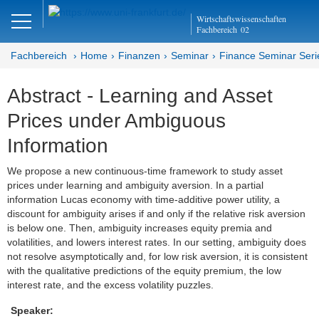
Close
Wirtschaftswissenschaften
DE
EN
Fachbereich
02
Fachbereich
Home
Finanzen
Seminar
Finance Seminar Seri
Abstract - Learning and Asset
Finanzen
Prices under Ambiguous
Home
Information
Team
We propose a new continuous-time framework to study asset
prices under learning and ambiguity aversion. In a partial
Studium
information Lucas economy with time-additive power utility, a
discount for ambiguity arises if and only if the relative risk aversion
Stellen­ausschreibungen
is below one. Then, ambiguity increases equity premia and
volatilities, and lowers interest rates. In our setting, ambiguity does
Forschung
not resolve asymptotically and, for low risk aversion, it is consistent
with the qualitative predictions of the equity premium, the low
Seminar
interest rate, and the excess volatility puzzles.
Speaker:
Brown Bag