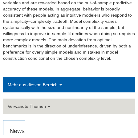
variables and are rewarded based on the out-of-sample predictive
Brown Bag Seminar
accuracy of these models. In aggregate, behavior is broadly
consistent with people acting as intuitive modelers who respond to
Publikationen
the simplicity–complexity tradeoff. Model complexity varies
systematically with the size and nonlinearity of the sample, but
Studium
willingness to improve in-sample fit declines when doing so requires
more complex models. The main deviation from optimal
Stellen­ausschreibungen
benchmarks is in the direction of underinference, driven by both a
preference for overly simple models and mistakes in model
construction conditional on the chosen complexity level.
FLEX
Links
Mehr aus diesem Bereich
Kontakt
Verwandte Themen
News