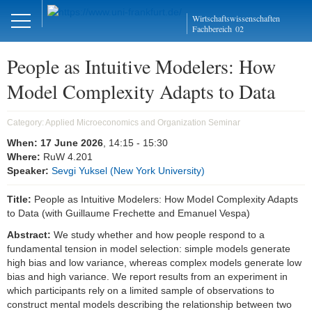
Close
Wirtschaftswissenschaften
DE
EN
Fachbereich
02
People as Intuitive Modelers: How
Model Complexity Adapts to Data
Management und
Mikroökonomie
Category:
Applied Microeconomics and Organization Seminar
When:
17 June 2026
, 14:15
- 15:30
Welcome
Where:
RuW 4.201
Speaker:
Sevgi Yuksel (New York University)
Mission Statement
Title:
People as Intuitive Modelers: How Model Complexity Adapts
Aktuelles
to Data (with Guillaume Frechette and Emanuel Vespa)
Abstract:
We study whether and how people respond to a
Forschung
fundamental tension in model selection: simple models generate
high bias and low variance, whereas complex models generate low
Forschungskolloquien
bias and high variance. We report results from an experiment in
which participants rely on a limited sample of observations to
AMOS
construct mental models describing the relationship between two