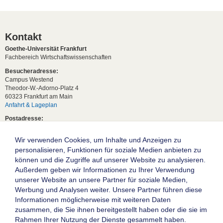
Kontakt
Goethe-Universität Frankfurt
Fachbereich Wirtschaftswissenschaften
Besucheradresse:
Campus Westend
Theodor-W.-Adorno-Platz 4
60323 Frankfurt am Main
Anfahrt & Lageplan
Postadresse:
60629 Frankfurt am Main
Wir verwenden Cookies, um Inhalte und Anzeigen zu
Studentische Anfragen:
studium[at]wiwi.uni-frankfurt[dot]de
personalisieren, Funktionen für soziale Medien anbieten zu
können und die Zugriffe auf unserer Website zu analysieren.
Allgemeine Anfragen:
Außerdem geben wir Informationen zu Ihrer Verwendung
dekanat02[at]wiwi.uni-frankfurt[dot]de
unserer Website an unsere Partner für soziale Medien,
Follow us:
Werbung und Analysen weiter. Unsere Partner führen diese
Informationen möglicherweise mit weiteren Daten
zusammen, die Sie ihnen bereitgestellt haben oder die sie im
Die Goethe-Universität Frankfurt am Main
Rahmen Ihrer Nutzung der Dienste gesammelt haben.