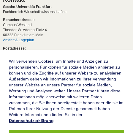
Goethe-Universität Frankfurt
Fachbereich Wirtschaftswissenschaften
Besucheradresse:
Campus Westend
Theodor-W.-Adorno-Platz 4
60323 Frankfurt am Main
Anfahrt & Lageplan
Postadresse:
60629 Frankfurt am Main
Wir verwenden Cookies, um Inhalte und Anzeigen zu
Studentische Anfragen:
studium[at]wiwi.uni-frankfurt[dot]de
personalisieren, Funktionen für soziale Medien anbieten zu
können und die Zugriffe auf unserer Website zu analysieren.
Allgemeine Anfragen:
Außerdem geben wir Informationen zu Ihrer Verwendung
dekanat02[at]wiwi.uni-frankfurt[dot]de
unserer Website an unsere Partner für soziale Medien,
Follow us:
Werbung und Analysen weiter. Unsere Partner führen diese
Informationen möglicherweise mit weiteren Daten
zusammen, die Sie ihnen bereitgestellt haben oder die sie im
Die Goethe-Universität Frankfurt am Main
Rahmen Ihrer Nutzung der Dienste gesammelt haben.
Weitere Informationen finden Sie in der
Impressum
Datenschutzerklärung
.
Datenschutz
Barrierefreiheit