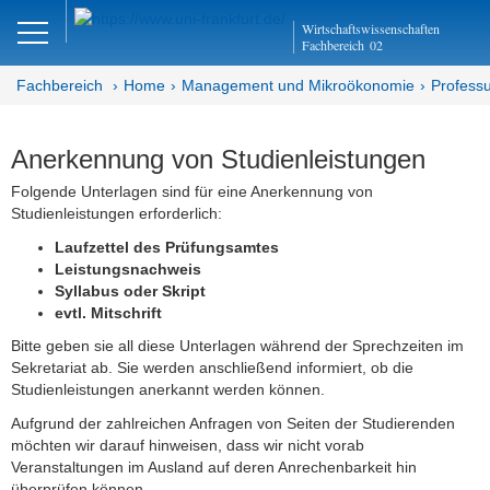
Close
Wirtschaftswissenschaften
DE
EN
Fachbereich
02
Fachbereich
Home
Management und Mikroökonomie
Professu
Management und
Anerkennung von Studienleistungen
Mikroökonomie
Folgende Unterlagen sind für eine Anerkennung von
Studienleistungen erforderlich:
Abteilung MM
Laufzettel des Prüfungsamtes
Leistungsnachweis
Mikroökonomie
Syllabus oder Skript
evtl. Mitschrift
Team
Bitte geben sie all diese Unterlagen während der Sprechzeiten im
Sekretariat ab. Sie werden anschließend informiert, ob die
Bachelor- und Masterarbeiten
Studienleistungen anerkannt werden können.
Anerkennung von Studienleistungen
Aufgrund der zahlreichen Anfragen von Seiten der Studierenden
möchten wir darauf hinweisen, dass wir nicht vorab
Empfehlungsschreiben
Veranstaltungen im Ausland auf deren Anrechenbarkeit hin
überprüfen können.