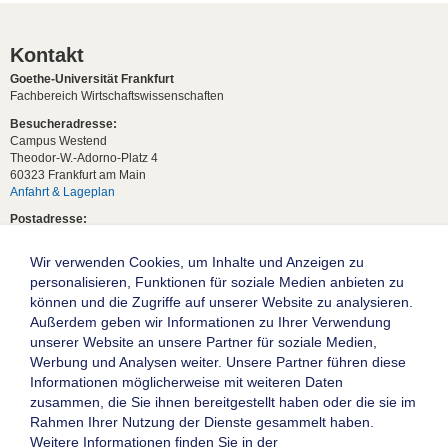
Kontakt
Goethe-Universität Frankfurt
Fachbereich Wirtschaftswissenschaften
Besucheradresse:
Campus Westend
Theodor-W.-Adorno-Platz 4
60323 Frankfurt am Main
Anfahrt & Lageplan
Postadresse:
60629 Frankfurt am Main
Wir verwenden Cookies, um Inhalte und Anzeigen zu
Studentische Anfragen:
studium[at]wiwi.uni-frankfurt[dot]de
personalisieren, Funktionen für soziale Medien anbieten zu
können und die Zugriffe auf unserer Website zu analysieren.
Allgemeine Anfragen:
Außerdem geben wir Informationen zu Ihrer Verwendung
dekanat02[at]wiwi.uni-frankfurt[dot]de
unserer Website an unsere Partner für soziale Medien,
Follow us:
Werbung und Analysen weiter. Unsere Partner führen diese
Informationen möglicherweise mit weiteren Daten
zusammen, die Sie ihnen bereitgestellt haben oder die sie im
Die Goethe-Universität Frankfurt am Main
Rahmen Ihrer Nutzung der Dienste gesammelt haben.
Weitere Informationen finden Sie in der
Impressum