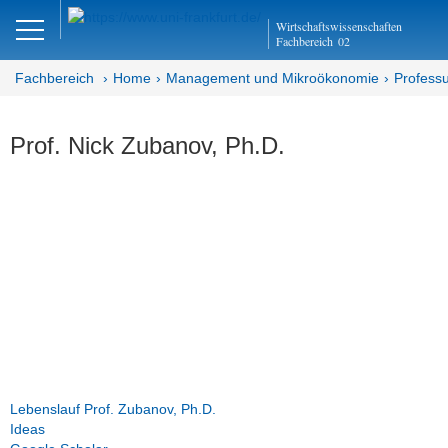
Close
Wirtschaftswissenschaften
DE
EN
Fachbereich
02
Fachbereich
Home
Management und Mikroökonomie
Professu
Management und
Prof. Nick Zubanov, Ph.D.
Mikroökonomie
Abteilung MM
Personalwirtschaft
Team
Prof. Guido Friebel, Ph.D.
Isolde Torabi (Teamassistenz/
Verwaltung)
Lebenslauf Prof. Zubanov, Ph.D.
Ideas
Yunchou Zhang, Ph.D.