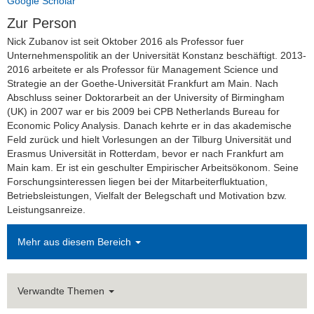
Google Scholar
Zur Person
Tristan Stahl
Nick Zubanov ist seit Oktober 2016 als Professor fuer
Unternehmenspolitik an der Universität Konstanz beschäftigt. 2013-
Alisa Weinberger
2016 arbeitete er als Professor für Management Science und
Strategie an der Goethe-Universität Frankfurt am Main. Nach
Lehrbeauftragte
Abschluss seiner Doktorarbeit an der University of Birmingham
(UK) in 2007 war er bis 2009 bei CPB Netherlands Bureau for
Dr. Alicia von Schenk
Economic Policy Analysis. Danach kehrte er in das akademische
Feld zurück und hielt Vorlesungen an der Tilburg Universität und
Hon. Prof. Dr. Michael Groß
Erasmus Universität in Rotterdam, bevor er nach Frankfurt am
Main kam. Er ist ein geschulter Empirischer Arbeitsökonom. Seine
Dr. Daniel Herbold
Forschungsinteressen liegen bei der Mitarbeiterfluktuation,
Betriebsleistungen, Vielfalt der Belegschaft und Motivation bzw.
Prof. Nick Zubanov, Ph.D.
Leistungsanreize.
Bachelor- und Masterarbeiten
Mehr aus diesem Bereich
Anerkennung von Studienleistungen
Verwandte Themen
Empfehlungsschreiben