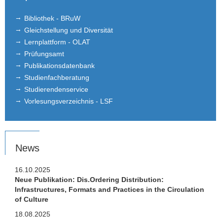
Bibliothek - BRuW
Informationen zu Datenbanken
Gleichstellung und Diversität
Informationen zu wissenschaftlichen
Lernplattform - OLAT
Fachzeitschriften
Prüfungsamt
Publikationsdatenbank
Richtlinien für die Anfertigung
Studienfachberatung
wissenschaftlicher Arbeiten
Studierendenservice
Vorlesungsverzeichnis - LSF
FAQ Bachelorarbeiten
Masterarbeiten-Anmeldeverfahren
News
Abgeschlossene Bachelorarbeiten
Abgeschlossene Masterarbeiten
16.10.2025
Neue Publikation: Dis.Ordering Distribution:
Infrastructures, Formats and Practices in the Circulation
Abgeschlossene Diplomarbeiten
of Culture
Empfehlungsschreiben
18.08.2025