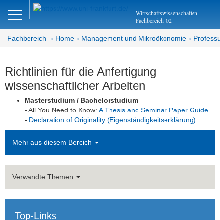
Close
Wirtschaftswissenschaften
DE
EN
Fachbereich
02
Fachbereich
Home
Management und Mikroökonomie
Professu
Management und
Richtlinien für die Anfertigung
Mikroökonomie
wissenschaftlicher Arbeiten
Masterstudium / Bachelorstudium
Abteilung MM
- All You Need to Know:
A Thesis and Seminar Paper Guide
-
Declaration of Originality (Eigenständigkeitserklärung)
Professur für Innovation und
Entrepreneurship
Mehr aus diesem Bereich
Aktuelles
Team
Verwandte Themen
Lehrveranstaltungen
Top-Links
Bachelor- und Masterarbeiten