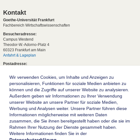
Kontakt
Goethe-Universität Frankfurt
Fachbereich Wirtschaftswissenschaften
Besucheradresse:
Campus Westend
Theodor-W.-Adorno-Platz 4
60323 Frankfurt am Main
Anfahrt & Lageplan
Postadresse:
60629 Frankfurt am Main
Wir verwenden Cookies, um Inhalte und Anzeigen zu
Studentische Anfragen:
studium[at]wiwi.uni-frankfurt[dot]de
personalisieren, Funktionen für soziale Medien anbieten zu
können und die Zugriffe auf unserer Website zu analysieren.
Allgemeine Anfragen:
Außerdem geben wir Informationen zu Ihrer Verwendung
dekanat02[at]wiwi.uni-frankfurt[dot]de
unserer Website an unsere Partner für soziale Medien,
Follow us:
Werbung und Analysen weiter. Unsere Partner führen diese
Informationen möglicherweise mit weiteren Daten
zusammen, die Sie ihnen bereitgestellt haben oder die sie im
Die Goethe-Universität Frankfurt am Main
Rahmen Ihrer Nutzung der Dienste gesammelt haben.
Weitere Informationen finden Sie in der
Impressum
Datenschutzerklärung
.