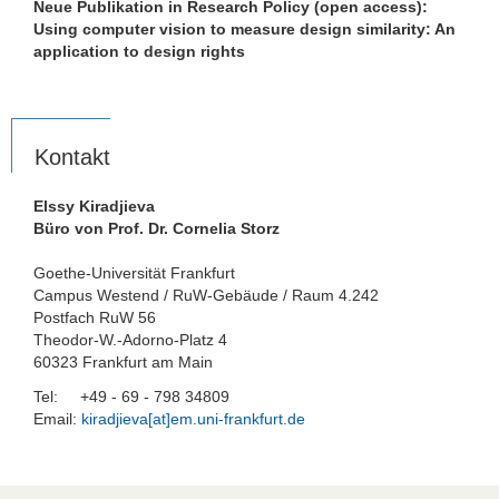
Neue Publikation in Research Policy (open access):
Studentenberichte und Networking
Using computer vision to measure design similarity: An
application to design rights
Partneruniversitäten
Links
Kontakt
Stellenangebote
Elssy Kiradjieva
Büro von Prof. Dr. Cornelia Storz
Goethe-Universität Frankfurt
Campus Westend / RuW-Gebäude / Raum 4.242
Postfach RuW 56
Theodor-W.-Adorno-Platz 4
60323 Frankfurt am Main
Tel: +49 - 69 - 798 34809
Email:
kiradjieva[at]em.uni-frankfurt.de