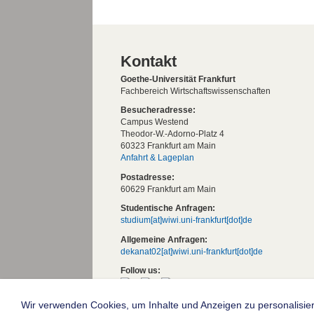
Kontakt
Goethe-Universität Frankfurt
Fachbereich Wirtschaftswissenschaften
Besucheradresse:
Campus Westend
Theodor-W.-Adorno-Platz 4
60323 Frankfurt am Main
Anfahrt & Lageplan
Postadresse:
60629 Frankfurt am Main
Studentische Anfragen:
studium[at]wiwi.uni-frankfurt[dot]de
Allgemeine Anfragen:
dekanat02[at]wiwi.uni-frankfurt[dot]de
Follow us:
Wir verwenden Cookies, um Inhalte und Anzeigen zu personalisier
Die Goethe-Universität Frankfurt am Mai