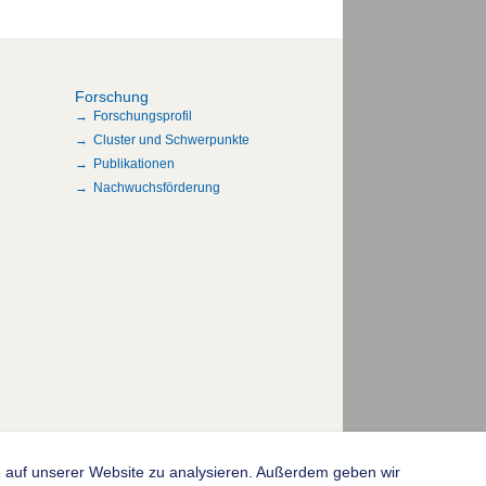
Forschung
Forschungsprofil
Cluster und Schwerpunkte
Publikationen
Nachwuchsförderung
fe auf unserer Website zu analysieren. Außerdem geben wir
© 2004-2026 Goethe-Universität Frankfurt am Main