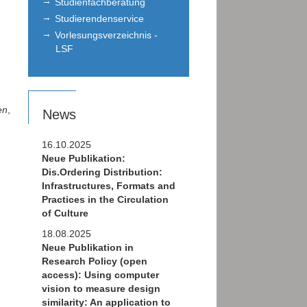
Studienfachberatung
Studierendenservice
Vorlesungsverzeichnis -
LSF
en
,
News
16.10.2025
Neue Publikation:
Dis.Ordering Distribution:
Infrastructures, Formats and
Practices in the Circulation
of Culture
18.08.2025
Neue Publikation in
Research Policy (open
access): Using computer
vision to measure design
similarity: An application to