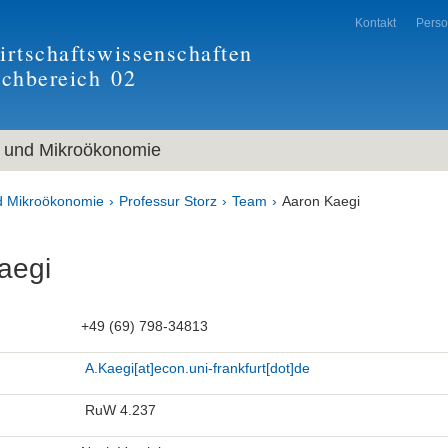
Kontakt
Pers
rtschaftswissenschaften
achbereich
02
und Mikroökonomie
 Mikroökonomie
Professur Storz
Team
Aaron Kaegi
aegi
+49 (69) 798-34813
A.Kaegi[at]
econ.uni-frankfurt[dot]
de
RuW 4.237