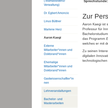
(Teamassistenz/
Sprechstunde:
Verwaltung)
Dr. Egbert Amoncio
Zur Per
Linus Büttner
Aaron Kaegi ist 
Professur für In
Marlene Herz
Bachelorstudium 
Aaron Kaegi
das Programm
E
welches er mit 
Externe
Mitarbeiter*innen und
Zu seinen Inter
Doktorand*innen
digitalen Innovat
technologischen 
Ehemalige
Mitarbeiter*innen und
Doktorand*innen
Gastwissenschaftler*in
nen
Lehrveranstaltungen
Bachelor- und
Masterarbeiten