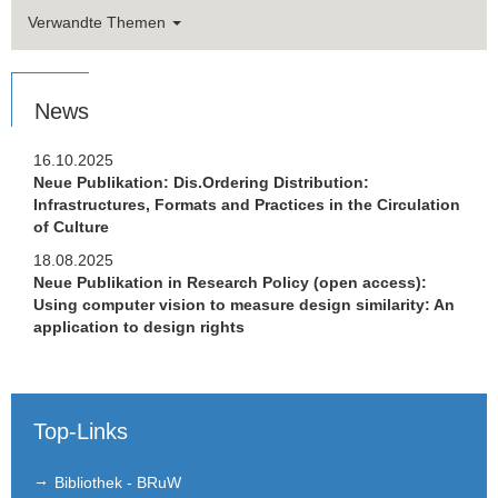
Stellen­ausschreibungen
Verwandte Themen
intern
News
extern
16.10.2025
FLEX
Neue Publikation: Dis.Ordering Distribution:
Infrastructures, Formats and Practices in the Circulation
Links
of Culture
Kontakt
18.08.2025
Neue Publikation in Research Policy (open access):
Using computer vision to measure design similarity: An
application to design rights
Top-Links
Bibliothek - BRuW