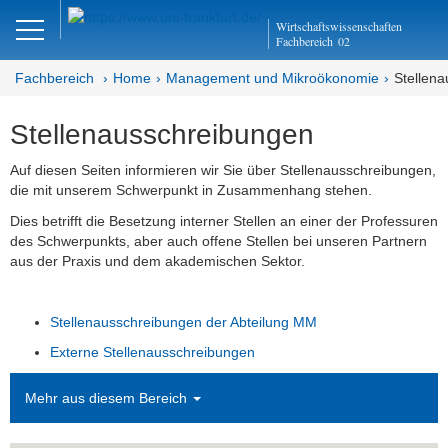
Close
Wirtschaftswissenschaften
DE
EN
Fachbereich
02
Fachbereich
Home
Management und Mikroökonomie
Stellen­
Stellenausschreibungen
Management und
Mikroökonomie
Auf diesen Seiten informieren wir Sie über Stellenausschreibungen,
die mit unserem Schwerpunkt in Zusammenhang stehen.
Welcome
Dies betrifft die Besetzung interner Stellen an einer der Professuren
des Schwerpunkts, aber auch offene Stellen bei unseren Partnern
Mission Statement
aus der Praxis und dem akademischen Sektor.
Aktuelles
Stellenausschreibungen der Abteilung MM
Forschung
Externe Stellenausschreibungen
Publikationen
Mehr aus diesem Bereich
Studium