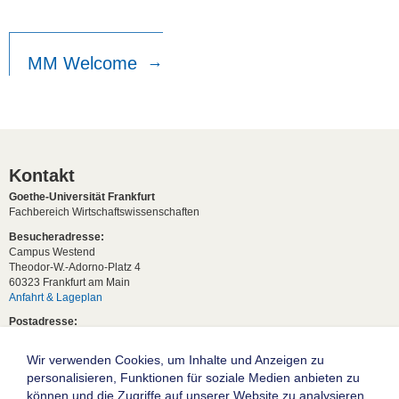
MM Welcome
Kontakt
Goethe-Universität Frankfurt
Fachbereich Wirtschaftswissenschaften
Besucheradresse:
Campus Westend
Theodor-W.-Adorno-Platz 4
60323 Frankfurt am Main
Anfahrt & Lageplan
Postadresse:
60629 Frankfurt am Main
Wir verwenden Cookies, um Inhalte und Anzeigen zu
Studentische Anfragen:
studium[at]wiwi.uni-frankfurt[dot]de
personalisieren, Funktionen für soziale Medien anbieten zu
können und die Zugriffe auf unserer Website zu analysieren.