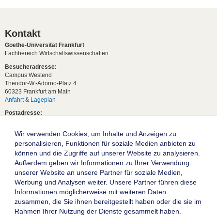
Kontakt
Goethe-Universität Frankfurt
Fachbereich Wirtschaftswissenschaften
Besucheradresse:
Campus Westend
Theodor-W.-Adorno-Platz 4
60323 Frankfurt am Main
Anfahrt & Lageplan
Postadresse:
60629 Frankfurt am Main
Wir verwenden Cookies, um Inhalte und Anzeigen zu
Studentische Anfragen:
studium[at]wiwi.uni-frankfurt[dot]de
personalisieren, Funktionen für soziale Medien anbieten zu
können und die Zugriffe auf unserer Website zu analysieren.
Allgemeine Anfragen:
Außerdem geben wir Informationen zu Ihrer Verwendung
dekanat02[at]wiwi.uni-frankfurt[dot]de
unserer Website an unsere Partner für soziale Medien,
Follow us:
Werbung und Analysen weiter. Unsere Partner führen diese
Informationen möglicherweise mit weiteren Daten
zusammen, die Sie ihnen bereitgestellt haben oder die sie im
Die Goethe-Universität Frankfurt am Main
Rahmen Ihrer Nutzung der Dienste gesammelt haben.