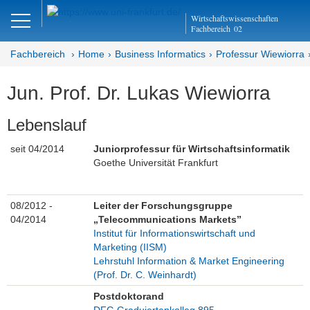
Close
Wirtschaftswissenschaften
DE
EN
Fachbereich
02
Fachbereich
Home
Business Informatics
Professur Wiewiorra
Jun. Prof. Dr. Lukas Wiewiorra
Business Informatics
Lebenslauf
Abteilung Wirtschaftsinformatik
seit 04/2014
Juniorprofessur für Wirtschaftsinformatik
Professur Wiewiorra
Goethe Universität Frankfurt
Lehre
08/2012 -
Leiter der Forschungsgruppe
Lebenslauf
04/2014
„Telecommunications Markets”
Institut für Informationswirtschaft und
Publikationen
Marketing (IISM)
Lehrstuhl Information & Market Engineering
(Prof. Dr. C. Weinhardt)
Team
Postdoktorand