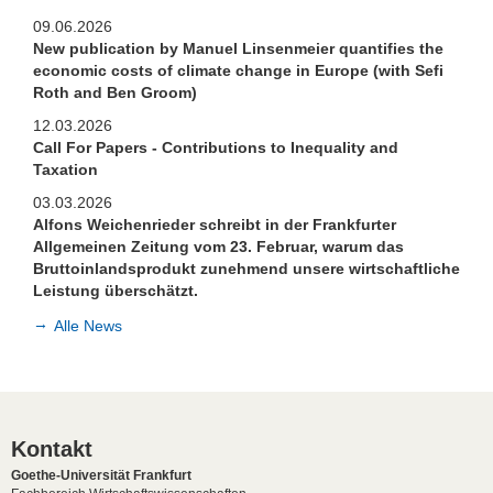
João Maria Cordeiro
09.06.2026
Teaching
New publication by Manuel Linsenmeier quantifies the
economic costs of climate change in Europe (with Sefi
Roth and Ben Groom)
Thesis Requirements
12.03.2026
Letter of Recommendation
Call For Papers - Contributions to Inequality and
Taxation
03.03.2026
Alfons Weichenrieder schreibt in der Frankfurter
Allgemeinen Zeitung vom 23. Februar, warum das
Bruttoinlandsprodukt zunehmend unsere wirtschaftliche
Leistung überschätzt.
Alle News
Kontakt
Goethe-Universität Frankfurt