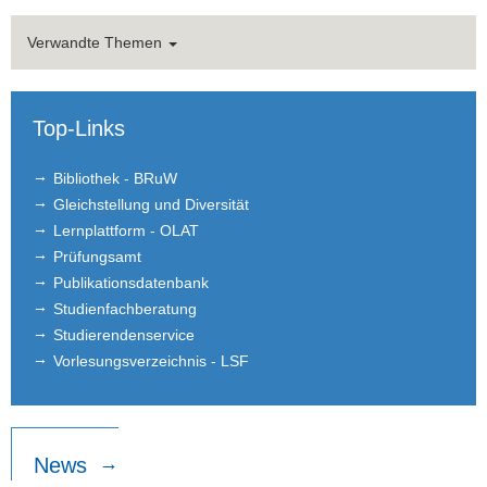
Dr. Johannes Gönsch
Verwandte Themen
Dr. Friederike Köhler-Geib
Sylvain Broyer, Ph.D.
Top-Links
Nicolò Russo, Ph.D.
Bibliothek - BRuW
Gleichstellung und Diversität
Davide Marco Difino
Lernplattform - OLAT
Sale Mumdzhi
Prüfungsamt
Publikationsdatenbank
Jesús Laso Pazos
Studienfachberatung
Studierendenservice
Maciej Sztachera
Vorlesungsverzeichnis - LSF
Barnabás Székely
Katharina Köppl
News