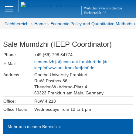
Close
Wirtschaftswissenschaften
DE
EN
Fachbereich
02
Fachbereich
Home
Economic Policy and Quantitative Methods
Economic Policy and
Sale Mumdzhi (IEEP Coordinator)
Quantitative Methods
Phone:
+49 (69) 798 34774
s.mumdzhi[at]econ.uni-frankfurt[dot]de
Department EQ
E-Mail:
ieep[at]wiwi.uni-frankfurt[dot]de
Address:
Goethe University Frankfurt
Home
RuW, Postbox 86
Theodor-W.-Adorno-Platz 4
Team
60323 Frankfurt am Main, Germany
Office:
RuW 4.218
Prof. Georg Dürnecker, Ph.D.
Office Hours:
Wednesdays from 12 to 1 pm
Christine Nieraad (Administration)
Mehr aus diesem Bereich
Lidia Cruces, Ph.D.