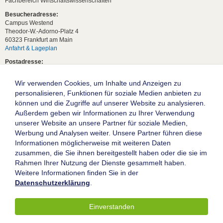
Fachbereich Wirtschaftswissenschaften
Besucheradresse:
Campus Westend
Theodor-W.-Adorno-Platz 4
60323 Frankfurt am Main
Anfahrt & Lageplan
Postadresse:
60629 Frankfurt am Main
Wir verwenden Cookies, um Inhalte und Anzeigen zu
Studentische Anfragen:
studium[at]wiwi.uni-frankfurt[dot]de
personalisieren, Funktionen für soziale Medien anbieten zu
können und die Zugriffe auf unserer Website zu analysieren.
Allgemeine Anfragen:
Außerdem geben wir Informationen zu Ihrer Verwendung
dekanat02[at]wiwi.uni-frankfurt[dot]de
unserer Website an unsere Partner für soziale Medien,
Follow us:
Werbung und Analysen weiter. Unsere Partner führen diese
Informationen möglicherweise mit weiteren Daten
zusammen, die Sie ihnen bereitgestellt haben oder die sie im
Die Goethe-Universität Frankfurt am Main
Rahmen Ihrer Nutzung der Dienste gesammelt haben.
Weitere Informationen finden Sie in der
Impressum
Datenschutzerklärung
.
Datenschutz
Barrierefreiheit
Einverstanden
© 2004-2026 Goethe-Universität Frankfurt am Main