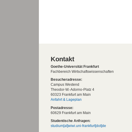
Kontakt
Goethe-Universität Frankfurt
Fachbereich Wirtschaftswissenschaften
Besucheradresse:
Campus Westend
Theodor-W.-Adorno-Platz 4
60323 Frankfurt am Main
Anfahrt & Lageplan
Postadresse:
60629 Frankfurt am Main
Studentische Anfragen:
studium[at]wiwi.uni-frankfurt[dot]de