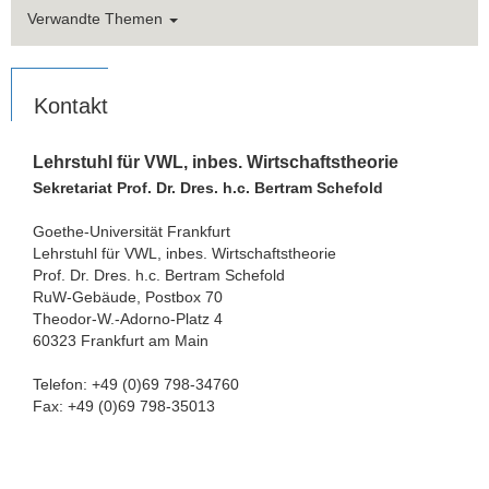
Verwandte Themen
Bücher
Serien und Herausgebertätigkeit
Kontakt
Aufsätze in Zeitschriften
Aufsätze in Büchern
Lehrstuhl für VWL, inbes. Wirtschaftstheorie
Sekretariat Prof. Dr. Dres. h.c. Bertram Schefold
Zeitungsartikel
Goethe-Universität Frankfurt
Lehrstuhl für VWL, inbes. Wirtschaftstheorie
Rezensionen
Prof. Dr. Dres. h.c. Bertram Schefold
RuW-Gebäude, Postbox 70
Verschiedenes
Theodor-W.-Adorno-Platz 4
60323 Frankfurt am Main
Zusatzmaterial
Telefon: +49 (0)69 798-34760
Downloads
Fax: +49 (0)69 798-35013
Ehemalige