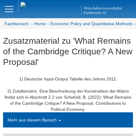
Close
Wirtschaftswissenschaften
DE
EN
Fachbereich
02
Fachbereich
Home
Economic Policy and Quantitative Methods
Zusatzmaterial zu 'What Remains
Economic Policy and
of the Cambridge Critique? A New
Quantitative Methods
Proposal'
Home
Aktuell
1) Deutsche Input-Output Tabelle des Jahres 2011.
Prof. Dr. Dres. h.c. Bertram Schefold
2) Zufallsmatrix. Eine Beschreibung der Konstruktion der Matrix
findet sich in Abschnitt 2.2 von Schefold, B. (2022): What Remains
Lehre
of the Cambridge Critique? A New Proposal. Contributions to
Political Economy.
Forschung
Mehr aus diesem Bereich
Tätigkeit in China und Japan