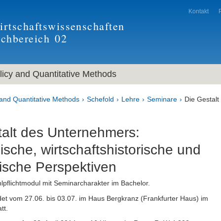
Kontakt
rtschaftswissenschaften
achbereich
02
icy and Quantitative Methods
and Quantitative Methods
Schefold
Lehre
Seminare
Die Gestal
talt des Unternehmers:
che, wirtschaftshistorische und
ische Perspektiven
pflichtmodul mit Seminarcharakter im Bachelor.
et vom 27.06. bis 03.07. im Haus Bergkranz (Frankfurter Haus) im
tt.