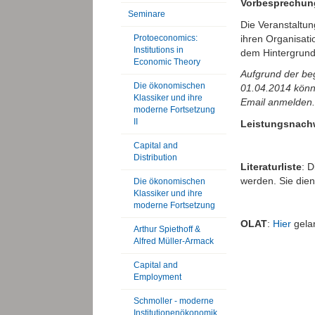
Vorbesprechun
Seminare
Die Veranstaltu
ihren Organisat
Protoeconomics:
Institutions in
dem Hintergrund 
Economic Theory
Aufgrund der be
Die ökonomischen
01.04.2014 könne
Klassiker und ihre
Email anmelden.
moderne Fortsetzung
II
Leistungsnach
Capital and
Distribution
Literaturliste
: 
werden. Sie dien
Die ökonomischen
Klassiker und ihre
moderne Fortsetzung
OLAT
:
Hier
gelan
Arthur Spiethoff &
Alfred Müller-Armack
Capital and
Employment
Schmoller - moderne
Institutionenökonomik