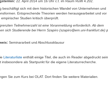
gstermin:
22. April 2014 um 16 Uhr c.t. im Raum RuW 4.202.
ng beschäftigt sich mit dem historischen Wandel von Unternehmen und
ionsformen. Entsprechende Theorien werden herausgearbeitet und vor
empirischer Studien kritisch überprüft.
grenzten Teilnehmerzahl ist eine Voranmeldung erforderlich. Ab dem
n sich Studierende bei Herrn Szapiro (szapiro@em.uni-frankfurt.de) 
weis:
Seminararbeit und Abschlussklausur
Die
Literaturliste
enthält einige Titel, die auch im Reader abgedruckt sein
t insbesondere als Startpunkt für die eigene Literaturrecherche.
gen Sie zum Kurs bei OLAT. Dort finden Sie weitere Materialien.