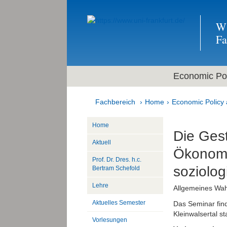
Wi
F
Economic Pol
Fachbereich
Home
Economic Policy 
Home
Die Ges
Aktuell
Ökonomis
Prof. Dr. Dres. h.c.
soziolog
Bertram Schefold
Lehre
Allgemeines Wahl
Aktuelles Semester
Das Seminar find
Kleinwalsertal sta
Vorlesungen