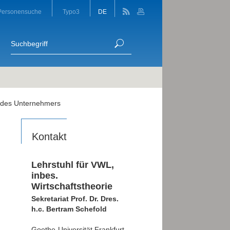
Personensuche
Typo3
DE
t des Unternehmers
Kontakt
Lehrstuhl für VWL,
inbes.
Wirtschaftstheorie
Sekretariat Prof. Dr. Dres.
h.c. Bertram Schefold
Goethe-Universität Frankfurt