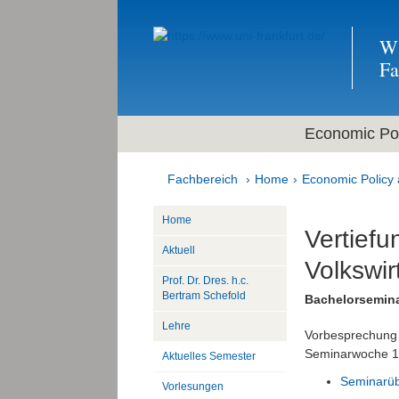
Wi
F
Economic Pol
Fachbereich
Home
Economic Policy 
Home
Vertiefu
Aktuell
Volkswir
Prof. Dr. Dres. h.c.
Bertram Schefold
Bachelorsemin
Lehre
Vorbesprechung 
Seminarwoche 12.
Aktuelles Semester
Seminarüb
Vorlesungen