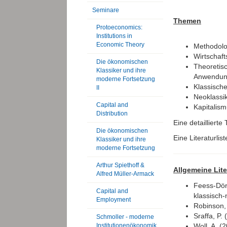
Seminare
Themen
Protoeconomics:
Institutions in
Economic Theory
Methodolo
Wirtschaft
Die ökonomischen
Theoretis
Klassiker und ihre
Anwendun
moderne Fortsetzung
Klassische
II
Neoklassi
Capital and
Kapitalism
Distribution
Eine detailliert
Die ökonomischen
Eine Literaturlis
Klassiker und ihre
moderne Fortsetzung
Arthur Spiethoff &
Allgemeine Lite
Alfred Müller-Armack
Feess-Dörr
Capital and
klassisch-
Employment
Robinson, 
Sraffa, P.
Schmoller - moderne
Woll, A. (
Institutionenökonomik