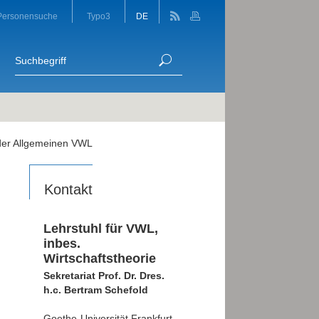
Personensuche
Typo3
DE
 der Allgemeinen VWL
Kontakt
Lehrstuhl für VWL,
inbes.
Wirtschaftstheorie
Sekretariat Prof. Dr. Dres.
h.c. Bertram Schefold
Goethe-Universität Frankfurt