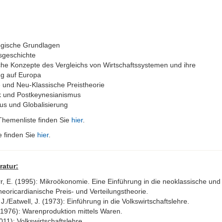
gische Grundlagen
sgeschichte
che Konzepte des Vergleichs von Wirtschaftssystemen und ihre
g auf Europa
 und Neu-Klassische Preistheorie
k und Postkeynesianismus
us und Globalisierung
e Themenliste finden Sie
hier
.
te finden Sie
hier
.
ratur:
, E. (1995): Mikroökonomie. Eine Einführung in die neoklassische und
neoricardianische Preis- und Verteilungstheorie.
J./Eatwell, J. (1973): Einführung in die Volkswirtschaftslehre.
 (1976): Warenproduktion mittels Waren.
2011): Volkswirtschaftslehre