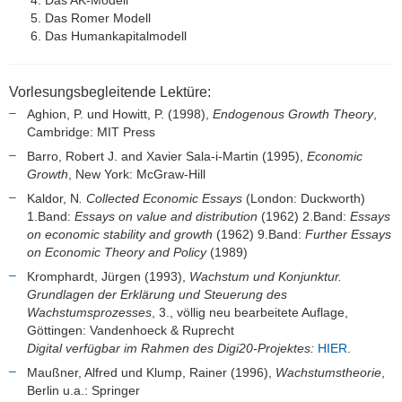
Das AK-Modell
Das Romer Modell
Das Humankapitalmodell
Vorlesungsbegleitende Lektüre:
Aghion, P. und Howitt, P. (1998),
Endogenous Growth Theory
,
Cambridge: MIT Press
Barro, Robert J. and Xavier Sala-i-Martin (1995),
Economic
Growth
, New York: McGraw-Hill
Kaldor, N
. Collected Economic Essays
(London: Duckworth)
1.Band:
Essays on value and distribution
(1962) 2.Band:
Essays
on economic stability and growth
(1962) 9.Band:
Further Essays
on Economic Theory and Policy
(1989)
Kromphardt, Jürgen (1993),
Wachstum und Konjunktur.
Grundlagen der Erklärung und Steuerung des
Wachstumsprozesses
, 3., völlig neu bearbeitete Auflage,
Göttingen: Vandenhoeck & Ruprecht
Digital verfügbar im Rahmen des Digi20-Projektes:
HIER
.
Maußner, Alfred und Klump, Rainer (1996),
Wachstumstheorie
,
Berlin u.a.: Springer