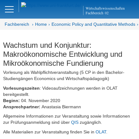
Close
Wirtschaftswissenschaften
DE
Fachbereich
02
Fachbereich
Home
Economic Policy and Quantitative Methods
Economic Policy and
Wachstum und Konjunktur:
Quantitative Methods
Makroökonomische Entwicklung und
Mikroökonomische Fundierung
Home
Vorlesung als Wahlpflichtveranstaltung (5 CP in den Bachelor-
Aktuell
Studiengängen Economics und Wirtschaftspädagogik)
Vorlesungszeiten
: Videoaufzeichnungen werden in OLAT
Prof. Dr. Dres. h.c. Bertram Schefold
bereitgestellt.
Beginn:
04. November 2020
Lehre
Ansprechpartner:
Anastasia Biermann
Allgemeine Informationen zur Veranstaltung sowie Informationen
Aktuelles Semester
zur Prüfungsanmeldung sind über
QIS
zugänglich.
Vorlesungen
Alle Materialien zur Veranstaltung finden Sie in
OLAT
.