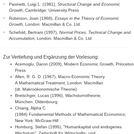
Pasinetti, Luigi L. (1981),
Structural Change and Economic
Growth,
Cambridge: University Press
Robinson, Joan (1968),
Essays in the Theory of Economic
Growth,
London: Macmillan & Co. Ltd.
Schefold, Bertram (1997),
Normal Prices, Technical Change and
Accumulation,
London: Macmillan & Co. Ltd.
Zur Vertiefung und Ergänzung der Vorlesung:
Acemoglu
,
Daron
(2009),
Modern
Economic
Growth
,
Princeton
Press
Allen, R. G. D. (1967),
Macro-Economic
Theory
.
A
Mathematical
Treatment
, London: Macmillan
(dt.
Makroökonomische Theorie
)
Bretschger
, Lucas (1996),
Wachstumstheorie
,
München:
Oldenbourg
Chiang, Alpha C.
(1984)
Fundamental
Methods
of
Mathematical
Economics
,
New York: McGraw-Hill
Homburg, Stefan (1995), "Humankapital und endogenes
Wachstum",
Zeitschrift für Wirtschafts- und