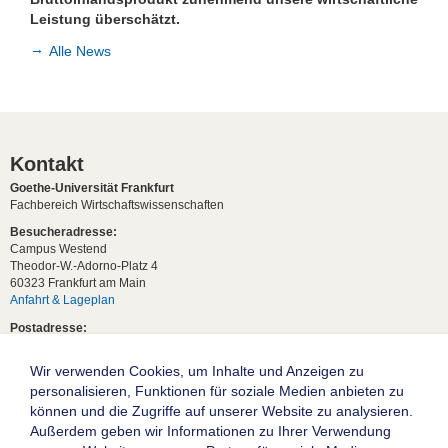
Leistung überschätzt.
Alle News
Kontakt
Goethe-Universität Frankfurt
Fachbereich Wirtschaftswissenschaften
Besucheradresse:
Campus Westend
Theodor-W.-Adorno-Platz 4
60323 Frankfurt am Main
Anfahrt & Lageplan
Postadresse:
60629 Frankfurt am Main
Wir verwenden Cookies, um Inhalte und Anzeigen zu
Studentische Anfragen:
studium[at]wiwi.uni-frankfurt[dot]de
personalisieren, Funktionen für soziale Medien anbieten zu
können und die Zugriffe auf unserer Website zu analysieren.
Allgemeine Anfragen:
Außerdem geben wir Informationen zu Ihrer Verwendung
dekanat02[at]wiwi.uni-frankfurt[dot]de