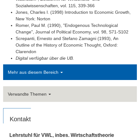
Sozialwissenschaften
, vol. 115, 339-366
Jones, Charles I. (1998)
Introduction
to
Economic
Growth
,
New York: Norton
Romer
, Paul M. (1990), "
Endogenous
Technological
Change",
Journal
of
Political Economy
, vol. 98, S71-S102
Screpanti
, Ernesto
and
Stefano
Zamagni
(1993),
An
Outline
of
the
History
of
Economic
Thought
, Oxford:
Clarendon
Digital verfügbar über die UB.
Mehr aus diesem Bereich
Verwandte Themen
Kontakt
Lehrstuhl für VWL, inbes. Wirtschaftstheorie