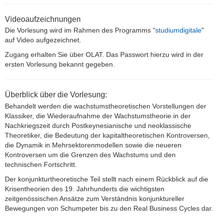
History of Economic Theory
Videoaufzeichnungen
General Equilibrium Theory
Die Vorlesung wird im Rahmen des Programms "
studiumdigitale
"
auf Video aufgezeichnet.
Wachstum und Konjunktur
Zugang erhalten Sie über OLAT. Das Passwort hierzu wird in der
ersten Vorlesung bekannt gegeben.
Theoriegeschichte
Einführung in die VWL
Überblick über die Vorlesung:
Behandelt werden die wachstumstheoretischen Vorstellungen der
Seminare
Klassiker, die Wiederaufnahme der Wachstumstheorie in der
Nachkriegszeit durch Postkeynesianische und neoklassische
Abschlussarbeiten
Theoretiker, die Bedeutung der kapitaltheoretischen Kontroversen,
die Dynamik in Mehrsektorenmodellen sowie die neueren
Kontroversen um die Grenzen des Wachstums und den
Forschung
technischen Fortschritt.
Ehemalige
Der konjunkturtheoretische Teil stellt nach einem Rückblick auf die
Krisentheorien des 19. Jahrhunderts die wichtigsten
Links
zeitgenössischen Ansätze zum Verständnis konjunktureller
Bewegungen von Schumpeter bis zu den Real Business Cycles dar.