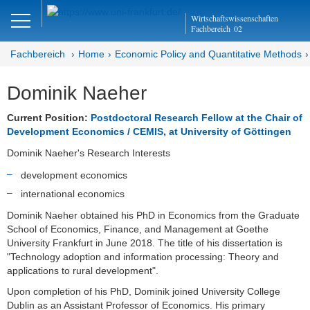
Close
Wirtschaftswissenschaften
DE
EN
Fachbereich
02
Fachbereich
Home
Economic Policy and Quantitative Methods
Dominik Naeher
Economic Policy and
Quantitative Methods
Current Position:
Postdoctoral Research Fellow at the Chair of
Development Economics / CEMIS, at University of Göttingen
Home
Dominik Naeher's Research Interests
Team
development economics
international economics
Ellen Bielfeldt
Dominik Naeher obtained his PhD in Economics from the Graduate
School of Economics, Finance, and Management at Goethe
Elisabeth Binder
University Frankfurt in June 2018. The title of his dissertation is
"Technology adoption and information processing: Theory and
Cannon Cloud
applications to rural development".
Upon completion of his PhD, Dominik joined University College
Norwin Galinski
Dublin as an Assistant Professor of Economics. His primary