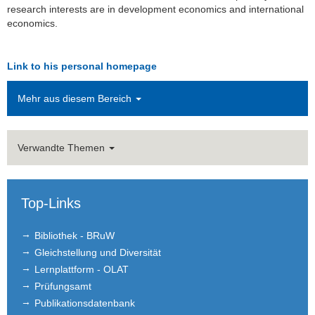
research interests are in development economics and international
Birgit Herrmann (Office)
economics.
Nicole Robiro
Link to his personal homepage
Former Members
Mehr aus diesem Bereich
Nicholas Barton
Kristina Czura
Verwandte Themen
Katerina Gradeva
Simon Heß
Top-Links
Dany Jaimovich
Bibliothek - BRuW
Gleichstellung und Diversität
Dominik Naeher
Lernplattform - OLAT
Prakash Pathak
Prüfungsamt
Publikationsdatenbank