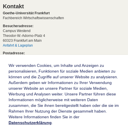
Kontakt
Goethe-Universität Frankfurt
Fachbereich Wirtschaftswissenschaften
Besucheradresse:
Campus Westend
Theodor-W.-Adorno-Platz 4
60323 Frankfurt am Main
Anfahrt & Lageplan
Postadresse:
60629 Frankfurt am Main
Wir verwenden Cookies, um Inhalte und Anzeigen zu
Studentische Anfragen:
studium[at]wiwi.uni-frankfurt[dot]de
personalisieren, Funktionen für soziale Medien anbieten zu
können und die Zugriffe auf unserer Website zu analysieren.
Allgemeine Anfragen:
Außerdem geben wir Informationen zu Ihrer Verwendung
dekanat02[at]wiwi.uni-frankfurt[dot]de
unserer Website an unsere Partner für soziale Medien,
Follow us:
Werbung und Analysen weiter. Unsere Partner führen diese
Informationen möglicherweise mit weiteren Daten
zusammen, die Sie ihnen bereitgestellt haben oder die sie im
Die Goethe-Universität Frankfurt am Main
Rahmen Ihrer Nutzung der Dienste gesammelt haben.
Weitere Informationen finden Sie in der
Impressum
Datenschutzerklärung
.
Datenschutz