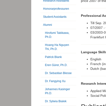
price 2007 of th
Research Assistants
Honorarprofessuren
Professional Ac
Student Assistants
Till Sep. 
Alumni
07/2007 -
03/2003-06
Hirofumi Takikawa,
Frankfurt 
Ph.D.
Hoang Ha Nguyen
Thi, Ph.D.
Language Skill
Patrick Blank
English
French (in
Eren Gürer, Ph.D.
Dutch (basi
Dr. Sebastian Blesse
Dr. Fangying Xu
Research Inter
Johannes Kasinger
Applied M
Ph.D.
Social Pol
Dr. Sylwia Bialek