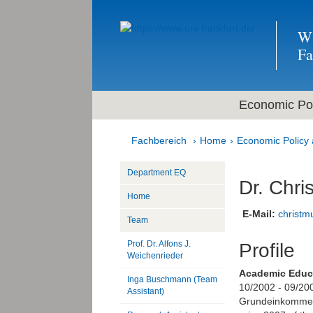
Wi
F
Economic Pol
Fachbereich
Home
Economic Policy 
Department EQ
Dr. Chri
Home
E-Mail:
christmu
Team
Prof. Dr. Alfons J.
Profile
Weichenrieder
Academic Educ
Inga Buschmann (Team
10/2002 - 09/200
Assistant)
Grundeinkommen 