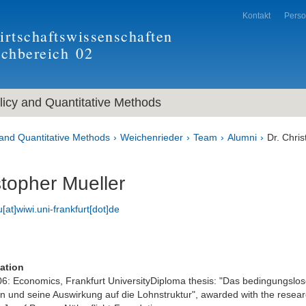
Kontakt
Pers
rtschaftswissenschaften
achbereich
02
icy and Quantitative Methods
and Quantitative Methods
Weichenrieder
Team
Alumni
Dr. Chri
stopher Mueller
[at]wiwi.uni-frankfurt[dot]de
ation
6: Economics, Frankfurt UniversityDiploma thesis: "Das bedingungslo
und seine Auswirkung auf die Lohnstruktur", awarded with the resea