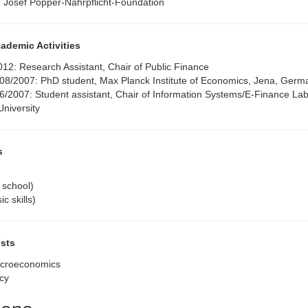
e Josef Popper-Nährpflicht-Foundation
ademic Activities
2012: Research Assistant, Chair of Public Finance
 08/2007: PhD student, Max Planck Institute of Economics, Jena, Germ
/2007: Student assistant, Chair of Information Systems/E-Finance Lab
University
s
 school)
c skills)
ests
icroeconomics
icy