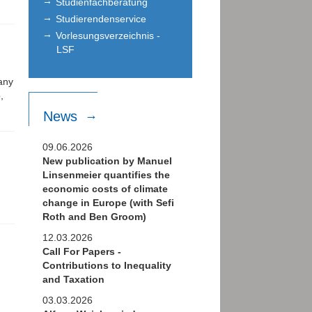
Studienfachberatung
Studierendenservice
Vorlesungsverzeichnis -
LSF
any
,
News
09.06.2026
New publication by Manuel
Linsenmeier quantifies the
economic costs of climate
change in Europe (with Sefi
Roth and Ben Groom)
12.03.2026
Call For Papers -
Contributions to Inequality
and Taxation
03.03.2026