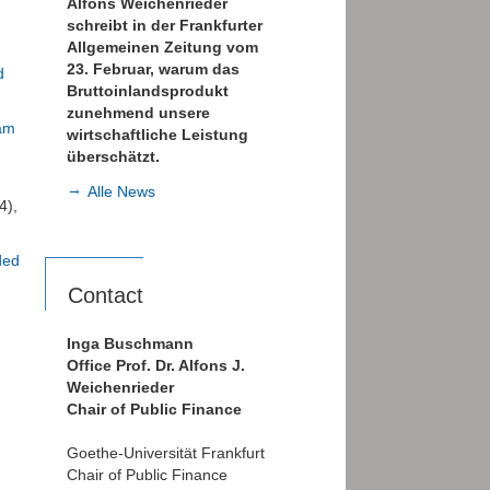
Alfons Weichenrieder
schreibt in der Frankfurter
Allgemeinen Zeitung vom
23. Februar, warum das
d
Bruttoinlandsprodukt
zunehmend unsere
eam
wirtschaftliche Leistung
überschätzt.
Alle News
4),
ded
Contact
Inga Buschmann
Office Prof. Dr. Alfons J.
Weichenrieder
Chair of Public Finance
Goethe-Universität Frankfurt
Chair of Public Finance