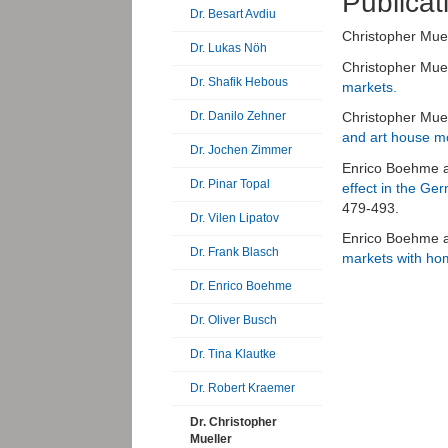
Publicat
Dr. Besart Avdiu
Christopher Muel
Dr. Lukas Nöh
Christopher Mue
Dr. Shafik Hebous
markets.
Dr. Danilo Zehner
Christopher Mue
and art house mo
Dr. Jochen Zimmer
Enrico Boehme a
Dr. Pinar Topal
effect in the Ge
479-493.
Dr. Vilen Lipatov
Enrico Boehme a
Dr. Frank Blasch
markets with ho
Dr. Enrico Boehme
Dr. Oliver Busch
Dr. Tina Klautke
Dr. Robert Kraemer
Dr. Christopher
Mueller