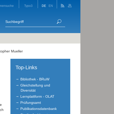
onensuche
Typo3
DE
EN
stopher Mueller
Top-Links
Bibliothek - BRuW
Gleichstellung und
Diversität
Lernplattform - OLAT
Prüfungsamt
se
Publikationsdatenbank
rch