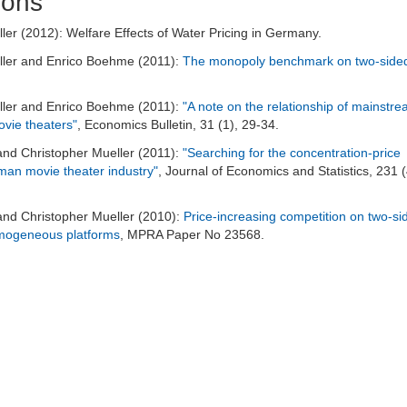
ions
ler (2012): Welfare Effects of Water Pricing in Germany.
ller and Enrico Boehme (2011):
The monopoly benchmark on two-side
ller and Enrico Boehme (2011):
"A note on the relationship of mainstr
vie theaters"
, Economics Bulletin, 31 (1), 29-34.
nd Christopher Mueller (2011):
"Searching for the concentration-price
rman movie theater industry"
, Journal of Economics and Statistics, 231 (
nd Christopher Mueller (2010):
Price-increasing competition on two-si
mogeneous platforms
, MPRA Paper No 23568.