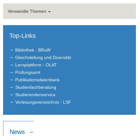
Honorarprofessuren
Verwandte Themen
Hon. Prof. Dr. Francesco Mongelli
Student Assistants
Top-Links
Alumni
Bibliothek - BRuW
Gleichstellung und Diversität
Teaching
Lernplattform - OLAT
Bachelor and Master theses
Prüfungsamt
Publikationsdatenbank
Public Relations
Studienfachberatung
Studierendenservice
Links
Vorlesungsverzeichnis - LSF
Historic Corporate Income Tax Rates
News