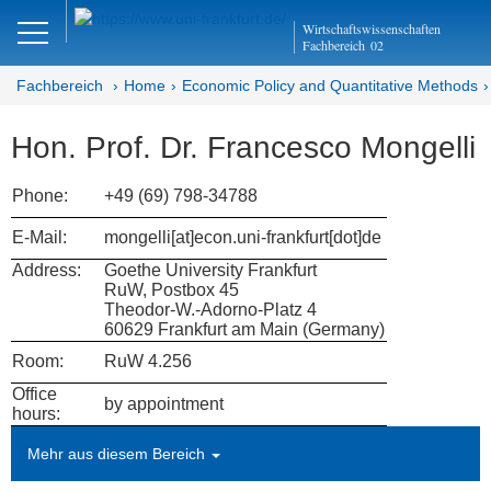
Close
Wirtschaftswissenschaften
DE
Fachbereich
02
Fachbereich
Home
Economic Policy and Quantitative Methods
Hon. Prof. Dr. Francesco Mongelli
Economic Policy and
Quantitative Methods
Phone:
+49 (69) 798-34788
Department EQ
E-Mail:
mongelli[at]econ.uni-frankfurt[dot]de
Address:
Goethe University Frankfurt
Home
RuW, Postbox 45
Theodor-W.-Adorno-Platz 4
Team
60629 Frankfurt am Main (Germany)
Room:
RuW 4.256
Prof. Dr. Alfons J. Weichenrieder
Office
by appointment
hours:
Inga Buschmann (Team Assistant)
Mehr aus diesem Bereich
Research Assistants