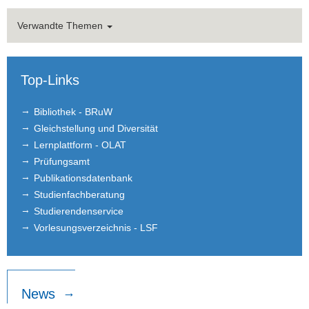
Basil Jan
Verwandte Themen
Paul Treiber
Farah Tohme
Top-Links
Vivian Grudde
Bibliothek - BRuW
Gleichstellung und Diversität
Honorarprofessuren
Lernplattform - OLAT
Student Assistants
Prüfungsamt
Publikationsdatenbank
Alumni
Studienfachberatung
Studierendenservice
Teaching
Vorlesungsverzeichnis - LSF
Bachelor and Master theses
Public Relations
News