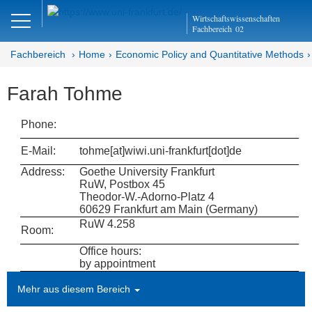
Close
Wirtschaftswissenschaften
DE
Fachbereich
02
Fachbereich
Home
Economic Policy and Quantitative Methods
Farah Tohme
Economic Policy and
Quantitative Methods
Phone:
Department EQ
E-Mail:
tohme[at]wiwi.uni-frankfurt[dot]de
Address:
Goethe University Frankfurt
Home
RuW, Postbox 45
Theodor-W.-Adorno-Platz 4
Team
60629 Frankfurt am Main (Germany)
RuW 4.258
Room:
Prof. Dr. Alfons J. Weichenrieder
Office hours:
by appointment
Inga Buschmann (Team Assistant)
Mehr aus diesem Bereich
Research Assistants