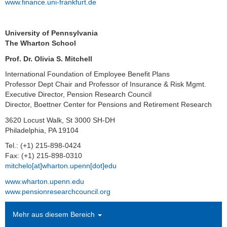
www.finance.uni-frankfurt.de
Christoph von Metzler-
Stiftungsgastprofessur
University of Pennsylvania
The Wharton School
Stiftungsgastprofessur
Prof. Dr. Olivia S. Mitchell
Die Wharton School
International Foundation of Employee Benefit Plans
Professor Dept Chair and Professor of Insurance & Risk Mgmt.
Executive Director, Pension Research Council
Zwischenbilanz
Director, Boettner Center for Pensions and Retirement Research
Gastprofessoren
3620 Locust Walk, St 3000 SH-DH
Philadelphia, PA 19104
Der Förderer
Tel.: (+1) 215-898-0424
Fax: (+1) 215-898-0310
Kontakt
mitchelo[at]wharton.upenn[dot]edu
www.wharton.upenn.edu
Kontakt
www.pensionresearchcouncil.org
Impressum
Mehr aus diesem Bereich
News Archiv