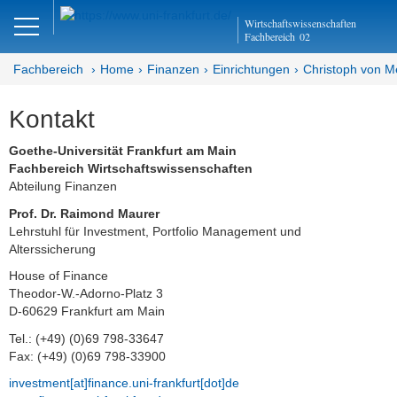
Close
Wirtschaftswissenschaften
DE
EN
Fachbereich
02
Fachbereich
Home
Finanzen
Einrichtungen
Christoph von Me
Kontakt
Finanzen
Goethe-Universität Frankfurt am Main
Home
Fachbereich Wirtschaftswissenschaften
Abteilung Finanzen
Team
Prof. Dr. Raimond Maurer
Lehrstuhl für Investment, Portfolio Management und
Studium
Alterssicherung
House of Finance
Stellen­ausschreibungen
Theodor-W.-Adorno-Platz 3
D-60629 Frankfurt am Main
Forschung
Tel.: (+49) (0)69 798-33647
Seminar
Fax: (+49) (0)69 798-33900
investment[at]finance.uni-frankfurt[dot]de
Einrichtungen