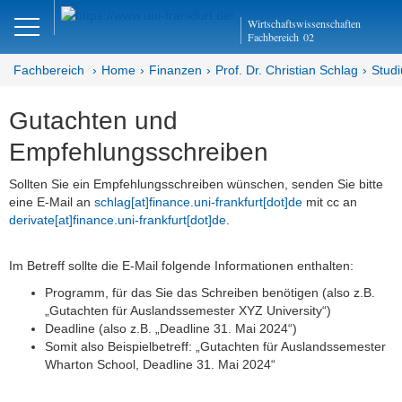
Close
Wirtschaftswissenschaften
DE
EN
Fachbereich
02
Fachbereich
Home
Finanzen
Prof. Dr. Christian Schlag
Stud
Gutachten und
Finanzen
Empfehlungsschreiben
Home - Abteilung Finanzen
Sollten Sie ein Empfehlungsschreiben wünschen, senden Sie bitte
eine E-Mail an
schlag[at]finance.uni-frankfurt[dot]de
mit cc an
Home - Professur Schlag
derivate[at]finance.uni-frankfurt[dot]de
.
Team
Im Betreff sollte die E-Mail folgende Informationen enthalten:
Studium
Programm, für das Sie das Schreiben benötigen (also z.B.
„Gutachten für Auslandssemester XYZ University“)
Bachelorarbeiten
Deadline (also z.B. „Deadline 31. Mai 2024“)
Somit also Beispielbetreff: „Gutachten für Auslandssemester
Masterarbeiten
Wharton School, Deadline 31. Mai 2024“
Gutachten und