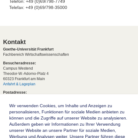
Telefon: +49 (0)69/798-7749
Telefax: +49 (0)69/798-35000
Kontakt
Goethe-Universität Frankfurt
Fachbereich Wirtschaftswissenschaften
Besucheradresse:
Campus Westend
Theodor-W.-Adorno-Platz 4
60323 Frankfurt am Main
Anfahrt & Lageplan
Postadresse:
60629 Frankfurt am Main
Wir verwenden Cookies, um Inhalte und Anzeigen zu
Studentische Anfragen:
studium[at]wiwi.uni-frankfurt[dot]de
personalisieren, Funktionen für soziale Medien anbieten zu
können und die Zugriffe auf unserer Website zu analysieren.
Allgemeine Anfragen:
Außerdem geben wir Informationen zu Ihrer Verwendung
dekanat02[at]wiwi.uni-frankfurt[dot]de
unserer Website an unsere Partner für soziale Medien,
Follow us:
Werbung und Analysen weiter. Unsere Partner führen diese