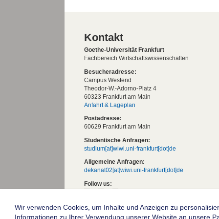
Kontakt
Goethe-Universität Frankfurt
Fachbereich Wirtschaftswissenschaften
Besucheradresse:
Campus Westend
Theodor-W.-Adorno-Platz 4
60323 Frankfurt am Main
Anfahrt & Lageplan
Postadresse:
60629 Frankfurt am Main
Studentische Anfragen:
studium[at]wiwi.uni-frankfurt[dot]de
Allgemeine Anfragen:
dekanat02[at]wiwi.uni-frankfurt[dot]de
Follow us:
Wir verwenden Cookies, um Inhalte und Anzeigen zu personalisier
Die Goethe-Universität Frankfurt am Mai
Informationen zu Ihrer Verwendung unserer Website an unsere Part