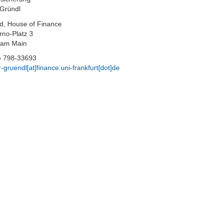
 Gründl
, House of Finance
no-Platz 3
 am Main
9) 798-33693
-gruendl[at]finance.uni-frankfurt[dot]de