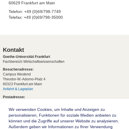
60629 Frankfurt am Main
Telefon: +49 (0)69/798-7749
Telefax: +49 (0)69/798-35000
Kontakt
Goethe-Universität Frankfurt
Fachbereich Wirtschaftswissenschaften
Besucheradresse:
Campus Westend
Theodor-W.-Adorno-Platz 4
60323 Frankfurt am Main
Anfahrt & Lageplan
Postadresse:
60629 Frankfurt am Main
Wir verwenden Cookies, um Inhalte und Anzeigen zu
Studentische Anfragen:
studium[at]wiwi.uni-frankfurt[dot]de
personalisieren, Funktionen für soziale Medien anbieten zu
können und die Zugriffe auf unserer Website zu analysieren.
Allgemeine Anfragen:
Außerdem geben wir Informationen zu Ihrer Verwendung
dekanat02[at]wiwi.uni-frankfurt[dot]de