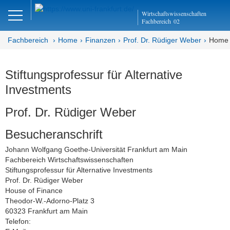
Close
Wirtschaftswissenschaften
DE
EN
Fachbereich
02
Fachbereich
Home
Finanzen
Prof. Dr. Rüdiger Weber
Home 
Finanzen
Stiftungsprofessur für Alternative
Investments
Home - Abteilung Finanzen
Prof. Dr. Rüdiger Weber
Home - Professur Weber
Besucheranschrift
Team
Johann Wolfgang Goethe-Universität Frankfurt am Main
Fachbereich Wirtschaftswissenschaften
Stiftungsprofessur für Alternative Investments
Prof. Dr. Rüdiger Weber
House of Finance
Theodor-W.-Adorno-Platz 3
60323 Frankfurt am Main
Telefon: