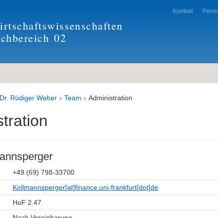
Kontakt
Pers
rtschaftswissenschaften
achbereich
02
 Dr. Rüdiger Weber
Team
Administration
tration
mannsperger
+49 (69) 798-33700
Kollmannsperger[at]finance.uni-frankfurt[dot]de
HoF 2.47
Nach Vereinbarung