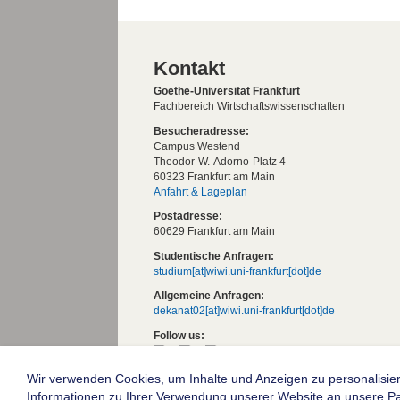
Kontakt
Goethe-Universität Frankfurt
Fachbereich Wirtschaftswissenschaften
Besucheradresse:
Campus Westend
Theodor-W.-Adorno-Platz 4
60323 Frankfurt am Main
Anfahrt & Lageplan
Postadresse:
60629 Frankfurt am Main
Studentische Anfragen:
studium[at]wiwi.uni-frankfurt[dot]de
Allgemeine Anfragen:
dekanat02[at]wiwi.uni-frankfurt[dot]de
Follow us:
Wir verwenden Cookies, um Inhalte und Anzeigen zu personalisier
Die Goethe-Universität Frankfurt am Mai
Informationen zu Ihrer Verwendung unserer Website an unsere Part