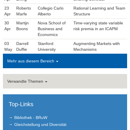
23
Roberto
Collegio Carlo
Rational Learning and Team
Apr
Marfe
Alberto
Structure
30
Martijn
Nova School of
Time-varying state variable
Apr
Boons
Business and
risk premia in an ICAPM
Economics
03
Darrell
Stanford
Augmenting Markets with
May
Duffie
University
Mechanisms
Mehr aus diesem Bereich
Verwandte Themen
Top-Links
Bibliothek - BRuW
Gleichstellung und Diversität