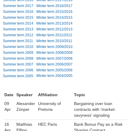
Summer term 2017
Winter term 2016/2017
Einrichtungen
Summer term 2016
Winter term 2015/2016
Summer term 2015
Winter term 2014/2015
Kontakt
Summer term 2014
Winter term 2013/2014
Summer term 2013
Winter term 2012/2013
Summer term 2012
Winter term 2011/2012
Impressum
Summer term 2011
Winter term 2010/2011
Summer term 2010
Winter term 2009/2010
News Archiv
Summer term 2009
Winter term 2008/2009
Summer term 2008
Winter term 2007/2008
Summer term 2007
Winter term 2006/2007
Summer term 2006
Winter term 2005/2006
Winter term 2004/2005
Summer term 2005
Date
Speaker
Affiliation
Topic
09
Alexander
University of
Bargaining over loan
Apr
Zimper
Pretoria
contracts with 'market-
savyness' signaling
16
Matthias
HEC Paris
Bank Bonus Pay as a Risk
Apr
Effing
Sharing Contract