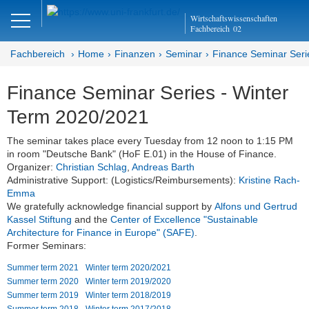
Close
Wirtschaftswissenschaften
DE
Fachbereich
02
Fachbereich
Home
Finanzen
Seminar
Finance Seminar Seri
Finance Seminar Series - Winter
Finanzen
Term 2020/2021
Home
The seminar takes place every Tuesday from 12 noon to 1:15 PM
in room "Deutsche Bank" (HoF E.01) in the House of Finance.
Team
Organizer:
Christian Schlag
,
Andreas Barth
Administrative Support: (Logistics/Reimbursements):
Kristine Rach-
Studium
Emma
We gratefully acknowledge financial support by
Alfons und Gertrud
Stellen­ausschreibungen
Kassel Stiftung
and the
Center of Excellence "Sustainable
Architecture for Finance in Europe" (SAFE)
.
Forschung
Former Seminars:
Summer term 2021
Winter term 2020/2021
Seminar
Summer term 2020
Winter term 2019/2020
Summer term 2019
Winter term 2018/2019
Brown Bag
Summer term 2018
Winter term 2017/2018