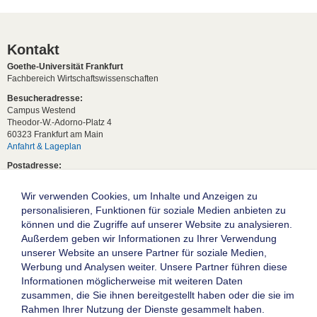
Kontakt
Goethe-Universität Frankfurt
Fachbereich Wirtschaftswissenschaften
Besucheradresse:
Campus Westend
Theodor-W.-Adorno-Platz 4
60323 Frankfurt am Main
Anfahrt & Lageplan
Postadresse:
60629 Frankfurt am Main
Wir verwenden Cookies, um Inhalte und Anzeigen zu
Studentische Anfragen:
studium[at]wiwi.uni-frankfurt[dot]de
personalisieren, Funktionen für soziale Medien anbieten zu
können und die Zugriffe auf unserer Website zu analysieren.
Allgemeine Anfragen:
Außerdem geben wir Informationen zu Ihrer Verwendung
dekanat02[at]wiwi.uni-frankfurt[dot]de
unserer Website an unsere Partner für soziale Medien,
Follow us:
Werbung und Analysen weiter. Unsere Partner führen diese
Informationen möglicherweise mit weiteren Daten
zusammen, die Sie ihnen bereitgestellt haben oder die sie im
Die Goethe-Universität Frankfurt am Main
Rahmen Ihrer Nutzung der Dienste gesammelt haben.