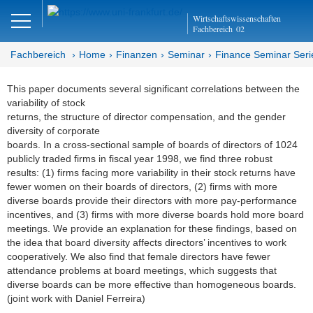
Close
Wirtschaftswissenschaften
DE
EN
Fachbereich
02
Fachbereich
Home
Finanzen
Seminar
Finance Seminar Seri
This paper documents several significant correlations between the
Finanzen
variability of stock
returns, the structure of director compensation, and the gender
Home
diversity of corporate
boards. In a cross-sectional sample of boards of directors of 1024
Team
publicly traded firms in fiscal year 1998, we find three robust
results: (1) firms facing more variability in their stock returns have
fewer women on their boards of directors, (2) firms with more
Studium
diverse boards provide their directors with more pay-performance
incentives, and (3) firms with more diverse boards hold more board
Stellen­ausschreibungen
meetings. We provide an explanation for these findings, based on
the idea that board diversity affects directors’ incentives to work
Forschung
cooperatively. We also find that female directors have fewer
attendance problems at board meetings, which suggests that
Seminar
diverse boards can be more effective than homogeneous boards.
(joint work with Daniel Ferreira)
Brown Bag