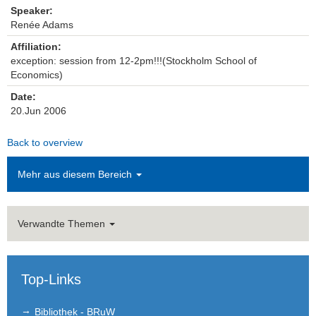
Speaker:
Renée Adams
Einrichtungen
Affiliation:
Kontakt
exception: session from 12-2pm!!!(Stockholm School of
Economics)
Impressum
Date:
20.Jun 2006
News Archiv
Back to overview
Mehr aus diesem Bereich
Verwandte Themen
Top-Links
Bibliothek - BRuW