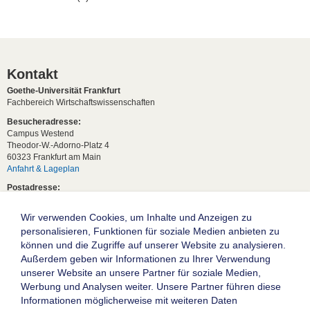
Kontakt
Goethe-Universität Frankfurt
Fachbereich Wirtschaftswissenschaften
Besucheradresse:
Campus Westend
Theodor-W.-Adorno-Platz 4
60323 Frankfurt am Main
Anfahrt & Lageplan
Postadresse:
60629 Frankfurt am Main
Wir verwenden Cookies, um Inhalte und Anzeigen zu
Studentische Anfragen:
studium[at]wiwi.uni-frankfurt[dot]de
personalisieren, Funktionen für soziale Medien anbieten zu
können und die Zugriffe auf unserer Website zu analysieren.
Allgemeine Anfragen:
Außerdem geben wir Informationen zu Ihrer Verwendung
dekanat02[at]wiwi.uni-frankfurt[dot]de
unserer Website an unsere Partner für soziale Medien,
Follow us:
Werbung und Analysen weiter. Unsere Partner führen diese
Informationen möglicherweise mit weiteren Daten