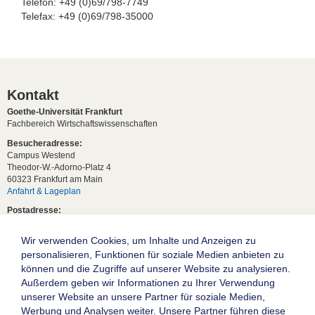
Telefon: +49 (0)69/798-7749
Telefax: +49 (0)69/798-35000
Kontakt
Goethe-Universität Frankfurt
Fachbereich Wirtschaftswissenschaften
Besucheradresse:
Campus Westend
Theodor-W.-Adorno-Platz 4
60323 Frankfurt am Main
Anfahrt & Lageplan
Postadresse:
60629 Frankfurt am Main
Wir verwenden Cookies, um Inhalte und Anzeigen zu
Studentische Anfragen:
studium[at]wiwi.uni-frankfurt[dot]de
personalisieren, Funktionen für soziale Medien anbieten zu
können und die Zugriffe auf unserer Website zu analysieren.
Allgemeine Anfragen:
Außerdem geben wir Informationen zu Ihrer Verwendung
dekanat02[at]wiwi.uni-frankfurt[dot]de
unserer Website an unsere Partner für soziale Medien,
Follow us:
Werbung und Analysen weiter. Unsere Partner führen diese