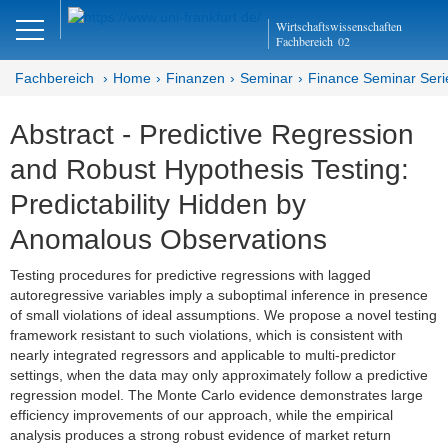
Close
Wirtschaftswissenschaften
DE
EN
Fachbereich
02
Fachbereich
Home
Finanzen
Seminar
Finance Seminar Seri
Abstract - Predictive Regression
Finanzen
and Robust Hypothesis Testing:
Home
Predictability Hidden by
Team
Anomalous Observations
Studium
Testing procedures for predictive regressions with lagged
autoregressive variables imply a suboptimal inference in presence
Stellen­ausschreibungen
of small violations of ideal assumptions. We propose a novel testing
framework resistant to such violations, which is consistent with
Forschung
nearly integrated regressors and applicable to multi-predictor
settings, when the data may only approximately follow a predictive
regression model. The Monte Carlo evidence demonstrates large
Seminar
efficiency improvements of our approach, while the empirical
analysis produces a strong robust evidence of market return
Brown Bag