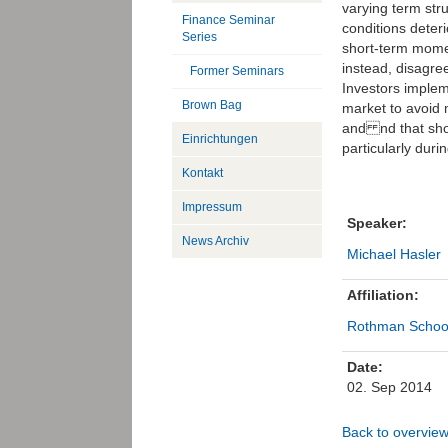
varying term str
Finance Seminar
conditions deter
Series
short-term momen
instead, disagre
Former Seminars
Investors imple
Brown Bag
market to avoid
and nd that sho
Einrichtungen
particularly duri
Kontakt
Impressum
Speaker:
News Archiv
Michael Hasler
Affiliation:
Rothman Schoo
Date:
02. Sep 2014
Back to overvie