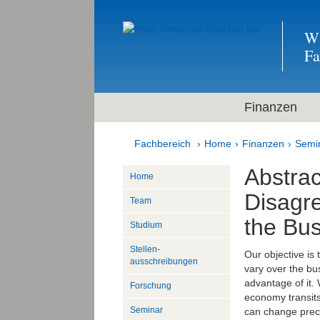
Wi
F
Finanzen
Fachbereich
Home
Finanzen
Semi
Abstrac
Home
Disagre
Team
the Bu
Studium
Stellen­
Our objective is 
ausschreibungen
vary over the bus
advantage of it.
Forschung
economy transits
Seminar
can change precip