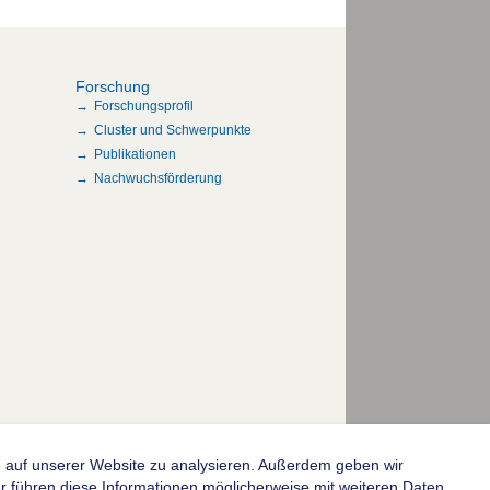
Forschung
Forschungsprofil
Cluster und Schwerpunkte
Publikationen
Nachwuchsförderung
fe auf unserer Website zu analysieren. Außerdem geben wir
© 2004-2026 Goethe-Universität Frankfurt am Main
 führen diese Informationen möglicherweise mit weiteren Daten