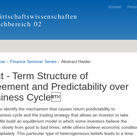
Kontakt
Pers
rtschaftswissenschaften
achbereich
02
nar
Finance Seminar Series
Abstract Hasler
t - Term Structure of
ement and Predictability over
siness Cycle
to identify the mechanism that causes return predictability to
iness cycle and the trading strategy that allows an investor to take
 We build an equilibrium model in which some investors believe the
 slowly from good to bad times, while others believe economic conditi
itately. This particular type of heterogeneous beliefs leads to a time-