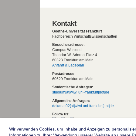
Kontakt
Goethe-Universität Frankfurt
Fachbereich Wirtschaftswissenschaften
Besucheradresse:
Campus Westend
Theodor-W.-Adorno-Platz 4
60323 Frankfurt am Main
Anfahrt & Lageplan
Postadresse:
60629 Frankfurt am Main
Studentische Anfragen:
studium[at]wiwi.uni-frankfurt[dot]de
Allgemeine Anfragen:
dekanat02[at]wiwi.uni-frankfurt[dot]de
Follow us:
Wir verwenden Cookies, um Inhalte und Anzeigen zu personalisier
Die Goethe-Universität Frankfurt am Mai
Informationen zu Ihrer Verwendung unserer Website an unsere Part