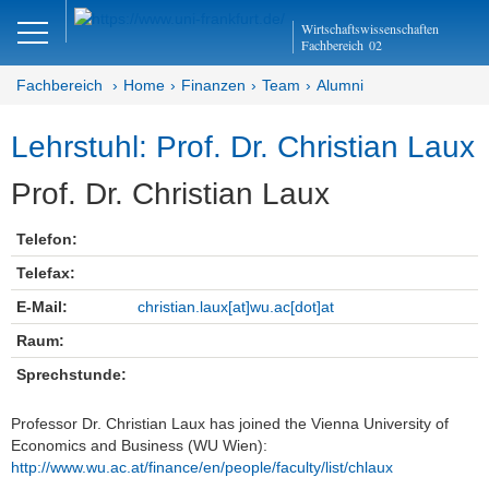
Close
Wirtschaftswissenschaften
DE
EN
Fachbereich
02
Fachbereich
Home
Finanzen
Team
Alumni
Lehrstuhl: Prof. Dr. Christian Laux
Finanzen
Prof. Dr. Christian Laux
Home
Telefon:
Team
Telefax:
Professoren
E-Mail:
christian.laux[at]wu.ac[dot]at
Raum:
Honorar-Professoren
Sprechstunde:
Lehrbeauftragte
Professor Dr. Christian Laux has joined the Vienna University of
Postdocs
Economics and Business (WU Wien):
http://www.wu.ac.at/finance/en/people/faculty/list/chlaux
Doktoranden