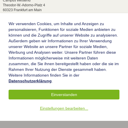
Campus Westend
Theodor-W.-Adorno-Platz 4
60323 Frankfurt am Main
Anfahrt & Lageplan
Postadresse:
Wir verwenden Cookies, um Inhalte und Anzeigen zu
60629 Frankfurt am Main
personalisieren, Funktionen für soziale Medien anbieten zu
können und die Zugriffe auf unserer Website zu analysieren.
Studentische Anfragen:
studium[at]wiwi.uni-frankfurt[dot]de
Außerdem geben wir Informationen zu Ihrer Verwendung
unserer Website an unsere Partner für soziale Medien,
Allgemeine Anfragen:
Werbung und Analysen weiter. Unsere Partner führen diese
dekanat02[at]wiwi.uni-frankfurt[dot]de
Informationen möglicherweise mit weiteren Daten
Follow us:
zusammen, die Sie ihnen bereitgestellt haben oder die sie im
Rahmen Ihrer Nutzung der Dienste gesammelt haben.
Weitere Informationen finden Sie in der
Die Goethe-Universität Frankfurt am Main
Datenschutzerklärung
.
Impressum
Datenschutz
Einverstanden
Barrierefreiheit
Einstellungen bearbeiten
...
© 2004-2026 Goethe-Universität Frankfurt am Main