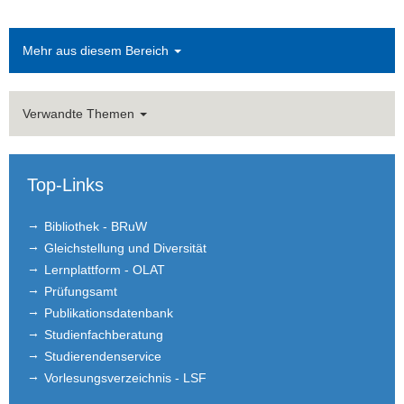
Verwaltung
Mehr aus diesem Bereich
Alumni
Studium
Verwandte Themen
Stellen­ausschreibungen
Top-Links
Forschung
Bibliothek - BRuW
Seminar
Gleichstellung und Diversität
Einrichtungen
Lernplattform - OLAT
Prüfungsamt
Kontakt
Publikationsdatenbank
Studienfachberatung
Impressum
Studierendenservice
Vorlesungsverzeichnis - LSF
News Archiv