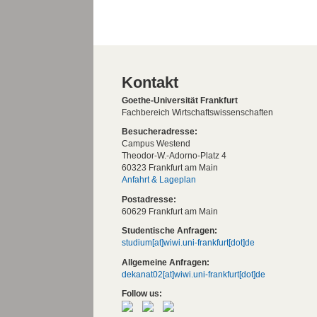
Kontakt
Goethe-Universität Frankfurt
Fachbereich Wirtschaftswissenschaften
Besucheradresse:
Campus Westend
Theodor-W.-Adorno-Platz 4
60323 Frankfurt am Main
Anfahrt & Lageplan
Postadresse:
60629 Frankfurt am Main
Studentische Anfragen:
studium[at]wiwi.uni-frankfurt[dot]de
Allgemeine Anfragen:
dekanat02[at]wiwi.uni-frankfurt[dot]de
Follow us: