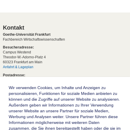
Kontakt
Goethe-Universität Frankfurt
Fachbereich Wirtschaftswissenschaften
Besucheradresse:
Campus Westend
Theodor-W.-Adorno-Platz 4
60323 Frankfurt am Main
Anfahrt & Lageplan
Postadresse:
60629 Frankfurt am Main
Wir verwenden Cookies, um Inhalte und Anzeigen zu
Studentische Anfragen:
studium[at]wiwi.uni-frankfurt[dot]de
personalisieren, Funktionen für soziale Medien anbieten zu
können und die Zugriffe auf unserer Website zu analysieren.
Allgemeine Anfragen:
Außerdem geben wir Informationen zu Ihrer Verwendung
dekanat02[at]wiwi.uni-frankfurt[dot]de
unserer Website an unsere Partner für soziale Medien,
Follow us:
Werbung und Analysen weiter. Unsere Partner führen diese
Informationen möglicherweise mit weiteren Daten
zusammen, die Sie ihnen bereitgestellt haben oder die sie im