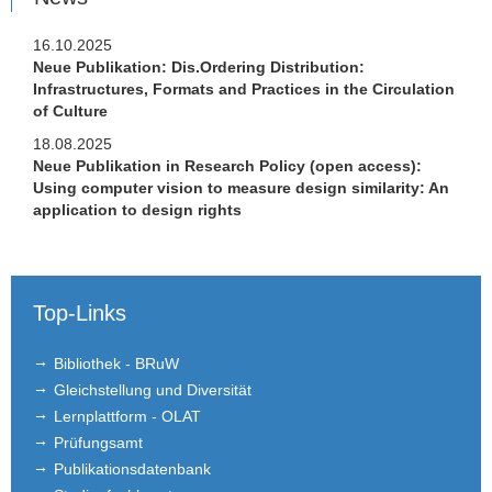
Brown Bag Seminar
16.10.2025
Publikationen
Neue Publikation: Dis.Ordering Distribution:
Infrastructures, Formats and Practices in the Circulation
of Culture
Studium
18.08.2025
Stellen­ausschreibungen
Neue Publikation in Research Policy (open access):
Using computer vision to measure design similarity: An
FLEX
application to design rights
Links
Kontakt
Top-Links
Bibliothek - BRuW
Gleichstellung und Diversität
Lernplattform - OLAT
Prüfungsamt
Publikationsdatenbank