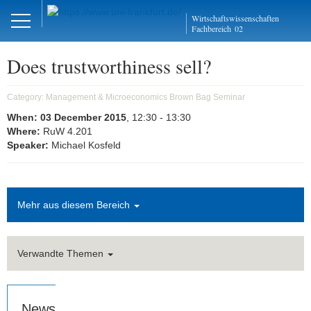
Close
Wirtschaftswissenschaften
DE
EN
Fachbereich
02
Does trustworthiness sell?
Management und
Category:
Management & Microeconomics Brown Bag Seminar
Mikroökonomie
When:
03 December 2015
, 12:30
- 13:30
Where:
RuW 4.201
Welcome
Speaker:
Michael Kosfeld
Mission Statement
Aktuelles
Mehr aus diesem Bereich
Forschung
Verwandte Themen
Forschungskolloquien
AMOS
News