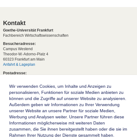
Kontakt
Goethe-Universität Frankfurt
Fachbereich Wirtschaftswissenschaften
Besucheradresse:
Campus Westend
Theodor-W.-Adorno-Platz 4
60323 Frankfurt am Main
Anfahrt & Lageplan
Postadresse:
60629 Frankfurt am Main
Wir verwenden Cookies, um Inhalte und Anzeigen zu
Studentische Anfragen:
studium[at]wiwi.uni-frankfurt[dot]de
personalisieren, Funktionen für soziale Medien anbieten zu
können und die Zugriffe auf unserer Website zu analysieren.
Allgemeine Anfragen:
Außerdem geben wir Informationen zu Ihrer Verwendung
dekanat02[at]wiwi.uni-frankfurt[dot]de
unserer Website an unsere Partner für soziale Medien,
Follow us:
Werbung und Analysen weiter. Unsere Partner führen diese
Informationen möglicherweise mit weiteren Daten
zusammen, die Sie ihnen bereitgestellt haben oder die sie im
Die Goethe-Universität Frankfurt am Main
Rahmen Ihrer Nutzung der Dienste gesammelt haben.