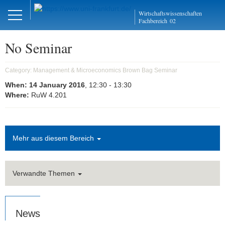
Close
Wirtschaftswissenschaften
DE
EN
Fachbereich
02
No Seminar
Management und
Category:
Management & Microeconomics Brown Bag Seminar
Mikroökonomie
When:
14 January 2016
, 12:30
- 13:30
Where:
RuW 4.201
Welcome
Mission Statement
Mehr aus diesem Bereich
Aktuelles
Forschung
Verwandte Themen
Forschungskolloquien
News
AMOS