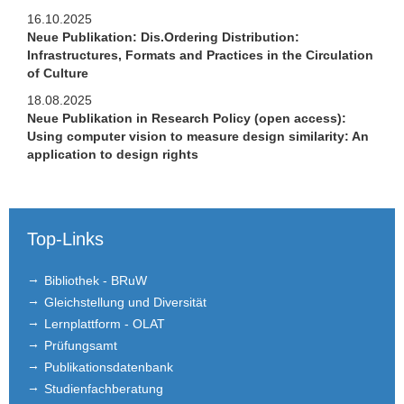
Brown Bag Seminar
16.10.2025
Neue Publikation: Dis.Ordering Distribution:
Publikationen
Infrastructures, Formats and Practices in the Circulation
of Culture
Studium
18.08.2025
Neue Publikation in Research Policy (open access):
Stellen­ausschreibungen
Using computer vision to measure design similarity: An
application to design rights
FLEX
Links
Top-Links
Kontakt
Bibliothek - BRuW
Gleichstellung und Diversität
Lernplattform - OLAT
Prüfungsamt
Publikationsdatenbank
Studienfachberatung