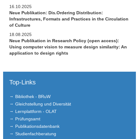
Brown Bag Seminar
16.10.2025
Neue Publikation: Dis.Ordering Distribution:
Publikationen
Infrastructures, Formats and Practices in the Circulation
of Culture
Studium
18.08.2025
Neue Publikation in Research Policy (open access):
Stellen­ausschreibungen
Using computer vision to measure design similarity: An
application to design rights
FLEX
Links
Top-Links
Kontakt
Bibliothek - BRuW
Gleichstellung und Diversität
Lernplattform - OLAT
Prüfungsamt
Publikationsdatenbank
Studienfachberatung