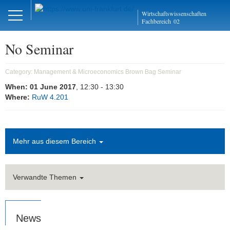
Close
Wirtschaftswissenschaften
DE
EN
Fachbereich
02
No Seminar
Management und
Category:
Management & Microeconomics Brown Bag Seminar
Mikroökonomie
When:
01 June 2017
, 12:30
- 13:30
Where:
RuW 4.201
Welcome
Mission Statement
Mehr aus diesem Bereich
Aktuelles
Forschung
Verwandte Themen
Forschungskolloquien
News
AMOS