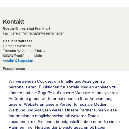
Kontakt
Goethe-Universität Frankfurt
Fachbereich Wirtschaftswissenschaften
Besucheradresse:
Campus Westend
Theodor-W.-Adorno-Platz 4
60323 Frankfurt am Main
Anfahrt & Lageplan
Postadresse:
60629 Frankfurt am Main
Wir verwenden Cookies, um Inhalte und Anzeigen zu
Studentische Anfragen:
studium[at]wiwi.uni-frankfurt[dot]de
personalisieren, Funktionen für soziale Medien anbieten zu
können und die Zugriffe auf unserer Website zu analysieren.
Allgemeine Anfragen:
Außerdem geben wir Informationen zu Ihrer Verwendung
dekanat02[at]wiwi.uni-frankfurt[dot]de
unserer Website an unsere Partner für soziale Medien,
Follow us:
Werbung und Analysen weiter. Unsere Partner führen diese
Informationen möglicherweise mit weiteren Daten
zusammen, die Sie ihnen bereitgestellt haben oder die sie im
Die Goethe-Universität Frankfurt am Main
Rahmen Ihrer Nutzung der Dienste gesammelt haben.