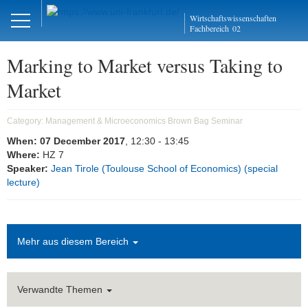
Close
Wirtschaftswissenschaften
DE
EN
Fachbereich
02
Marking to Market versus Taking to
Market
Management und
Mikroökonomie
Category:
Management & Microeconomics Brown Bag Seminar
When:
07 December 2017
, 12:30
- 13:45
Welcome
Where:
HZ 7
Speaker:
Jean Tirole (Toulouse School of Economics) (special
Mission Statement
lecture)
Aktuelles
Forschung
Mehr aus diesem Bereich
Forschungskolloquien
Verwandte Themen
AMOS