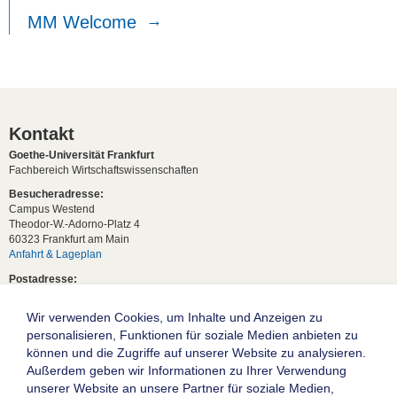
MM Welcome
Kontakt
Goethe-Universität Frankfurt
Fachbereich Wirtschaftswissenschaften
Besucheradresse:
Campus Westend
Theodor-W.-Adorno-Platz 4
60323 Frankfurt am Main
Anfahrt & Lageplan
Postadresse:
60629 Frankfurt am Main
Wir verwenden Cookies, um Inhalte und Anzeigen zu
Studentische Anfragen:
studium[at]wiwi.uni-frankfurt[dot]de
personalisieren, Funktionen für soziale Medien anbieten zu
können und die Zugriffe auf unserer Website zu analysieren.
Allgemeine Anfragen:
Außerdem geben wir Informationen zu Ihrer Verwendung
dekanat02[at]wiwi.uni-frankfurt[dot]de
unserer Website an unsere Partner für soziale Medien,