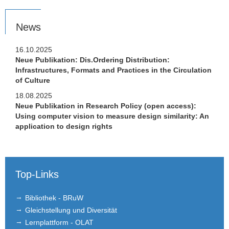
Brown Bag Seminar
News
Publikationen
16.10.2025
Studium
Neue Publikation: Dis.Ordering Distribution:
Infrastructures, Formats and Practices in the Circulation
Stellen­ausschreibungen
of Culture
18.08.2025
FLEX
Neue Publikation in Research Policy (open access):
Using computer vision to measure design similarity: An
Links
application to design rights
Kontakt
Top-Links
Bibliothek - BRuW
Gleichstellung und Diversität
Lernplattform - OLAT