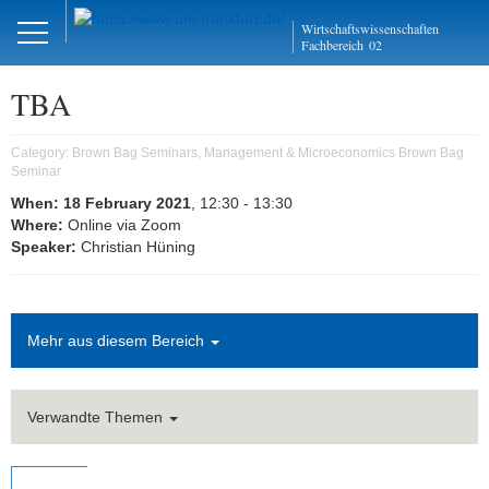
Close
Wirtschaftswissenschaften
DE
EN
Fachbereich
02
TBA
Management und
Category:
Brown Bag Seminars, Management & Microeconomics Brown Bag
Seminar
Mikroökonomie
When:
18 February 2021
, 12:30
- 13:30
Where:
Online via Zoom
Welcome
Speaker:
Christian Hüning
Mission Statement
Aktuelles
Mehr aus diesem Bereich
Forschung
Forschungskolloquien
Verwandte Themen
AMOS