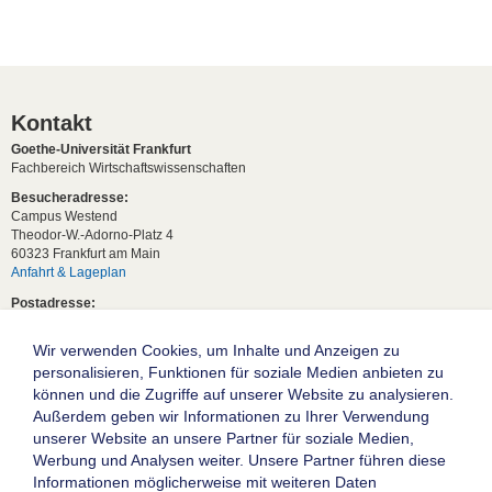
Kontakt
Goethe-Universität Frankfurt
Fachbereich Wirtschaftswissenschaften
Besucheradresse:
Campus Westend
Theodor-W.-Adorno-Platz 4
60323 Frankfurt am Main
Anfahrt & Lageplan
Postadresse:
60629 Frankfurt am Main
Wir verwenden Cookies, um Inhalte und Anzeigen zu
Studentische Anfragen:
studium[at]wiwi.uni-frankfurt[dot]de
personalisieren, Funktionen für soziale Medien anbieten zu
können und die Zugriffe auf unserer Website zu analysieren.
Allgemeine Anfragen:
Außerdem geben wir Informationen zu Ihrer Verwendung
dekanat02[at]wiwi.uni-frankfurt[dot]de
unserer Website an unsere Partner für soziale Medien,
Follow us:
Werbung und Analysen weiter. Unsere Partner führen diese
Informationen möglicherweise mit weiteren Daten