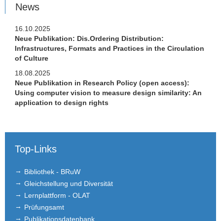
News
Brown Bag Seminar
16.10.2025
Publikationen
Neue Publikation: Dis.Ordering Distribution:
Infrastructures, Formats and Practices in the Circulation
Studium
of Culture
Stellen­ausschreibungen
18.08.2025
Neue Publikation in Research Policy (open access):
Using computer vision to measure design similarity: An
FLEX
application to design rights
Links
Kontakt
Top-Links
Bibliothek - BRuW
Gleichstellung und Diversität
Lernplattform - OLAT
Prüfungsamt
Publikationsdatenbank