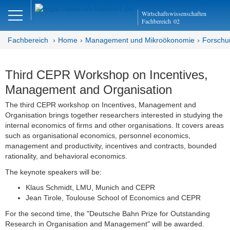
Close
Wirtschaftswissenschaften
DE
EN
Fachbereich
02
Fachbereich
Home
Management und Mikroökonomie
Forschu
Management und
Third CEPR Workshop on Incentives,
Mikroökonomie
Management and Organisation
The third CEPR workshop on Incentives, Management and
Welcome
Organisation brings together researchers interested in studying the
internal economics of firms and other organisations. It covers areas
Mission Statement
such as organisational economics, personnel economics,
management and productivity, incentives and contracts, bounded
Aktuelles
rationality, and behavioral economics.
The keynote speakers will be:
Forschung
Klaus Schmidt, LMU, Munich and CEPR
Forschungskolloquien
Jean Tirole, Toulouse School of Economics and CEPR
For the second time, the "Deutsche Bahn Prize for Outstanding
Publikationen
Research in Organisation and Management" will be awarded.