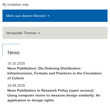
Studium
By invitation only.
Stellen­ausschreibungen
Mehr aus diesem Bereich
FLEX
Verwandte Themen
Links
Kontakt
News
16.10.2025
Neue Publikation: Dis.Ordering Distribution:
Infrastructures, Formats and Practices in the Circulation
of Culture
18.08.2025
Neue Publikation in Research Policy (open access):
Using computer vision to measure design similarity: An
application to design rights