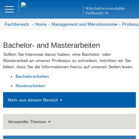
Close
Wirtschaftswissenschaften
DE
EN
Fachbereich
02
Fachbereich
Home
Management und Mikroökonomie
Professu
Management und
Bachelor- and Masterarbeiten
Mikroökonomie
Sollten Sie Interesse daran haben, eine Bachelor- oder
Masterarbeit an unserer Professur zu schreiben, möchten wir Sie
Abteilung MM
bitten, dass Sie die Informationen hierzu auf unseren Seiten lesen.
Bachelorarbeiten
Organisation und Management
Masterarbeiten
Team
Mehr aus diesem Bereich
Bachelor- und Masterarbeiten
Bachelorarbeiten
Verwandte Themen
Abgeschlossene Bachelorarbeiten