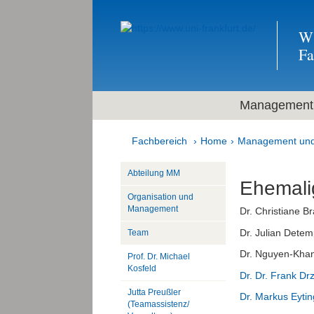
Wi
F
Management 
Fachbereich
Home
Management und
Abteilung MM
Ehemali
Organisation und
Management
Dr. Christiane Br
Dr. Julian Detem
Team
Dr. Nguyen-Kha
Prof. Dr. Michael
Kosfeld
Dr. Dr. Frank Dr
Jutta Preußler
Dr. Markus Eytin
(Teamassistenz/