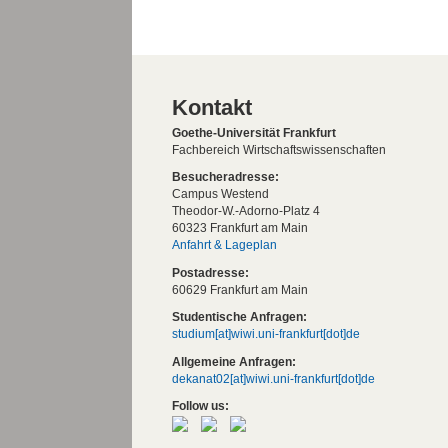
Kontakt
Goethe-Universität Frankfurt
Fachbereich Wirtschaftswissenschaften
Besucheradresse:
Campus Westend
Theodor-W.-Adorno-Platz 4
60323 Frankfurt am Main
Anfahrt & Lageplan
Postadresse:
60629 Frankfurt am Main
Studentische Anfragen:
studium[at]wiwi.uni-frankfurt[dot]de
Allgemeine Anfragen:
dekanat02[at]wiwi.uni-frankfurt[dot]de
Follow us: