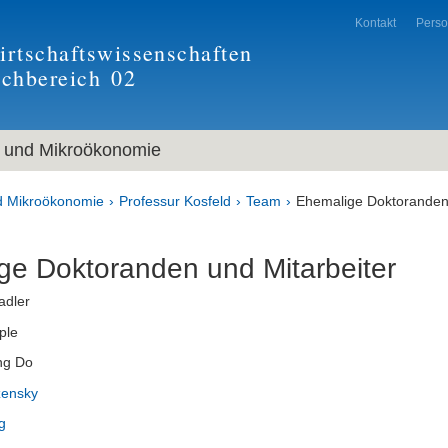
Kontakt
Pers
rtschaftswissenschaften
achbereich
02
und Mikroökonomie
 Mikroökonomie
Professur Kosfeld
Team
Ehemalige Doktoranden 
ge Doktoranden und Mitarbeiter
adler
ple
ng Do
zensky
g