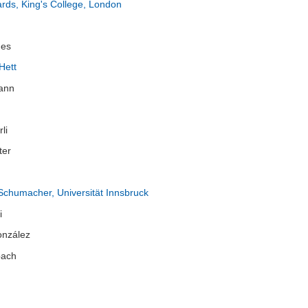
rds, King's College, London
nes
 Hett
ann
li
ter
 Schumacher, Universität Innsbruck
i
onzález
bach